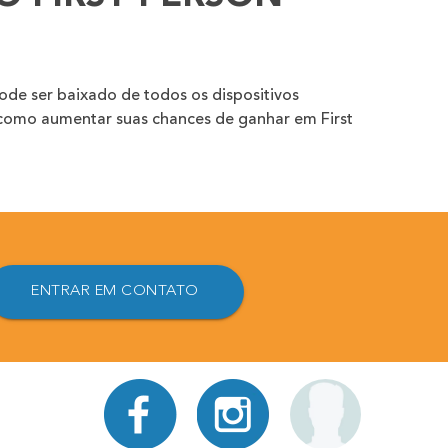
ode ser baixado de todos os dispositivos
como aumentar suas chances de ganhar em First
ENTRAR EM CONTATO