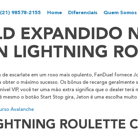
(21) 98578-2155
Home
Diferenciais
Quem Somos
LD EXPANDIDO 
N LIGHTNING R
 de escarlate em um roxo mais opulento, FanDuel fornece J
ara obter o máximo sucesso. Os bônus de recarga geralmente
vel VIP, você ter uma mão extra significa que o dealer terá
té mesmo o botão Start Stop gira, Jeton é uma escolha muito 
urso Avalanche
IGHTNING ROULETTE C