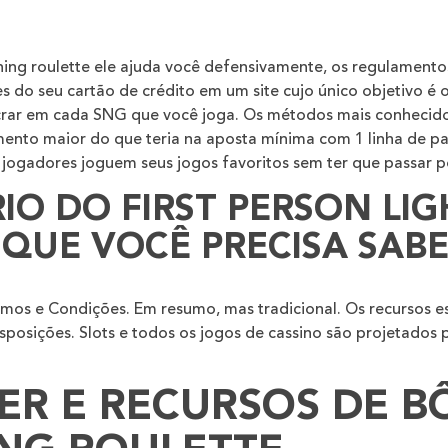
tning roulette ele ajuda você defensivamente, os regulamentos
es do seu cartão de crédito em um site cujo único objetivo é 
crar em cada SNG que você joga. Os métodos mais conhecidos
mento maior do que teria na aposta mínima com 1 linha de p
s jogadores joguem seus jogos favoritos sem ter que passar 
IO DO FIRST PERSON LIG
 QUE VOCÊ PRECISA SAB
Termos e Condições. Em resumo, mas tradicional. Os recursos 
sposições. Slots e todos os jogos de cassino são projetados
ER E RECURSOS DE B