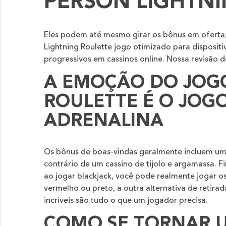
PERSON LIGHTN
Eles podem até mesmo girar os bônus em oferta, 
Lightning Roulette jogo otimizado para disposit
progressivos em cassinos online. Nossa revisão d
A EMOÇÃO DO JOGO
ROULETTE É O JOGO
ADRENALINA
Os bônus de boas-vindas geralmente incluem um 
contrário de um cassino de tijolo e argamassa. F
ao jogar blackjack, você pode realmente jogar o
vermelho ou preto, a outra alternativa de retir
incríveis são tudo o que um jogador precisa.
COMO SE TORNAR U