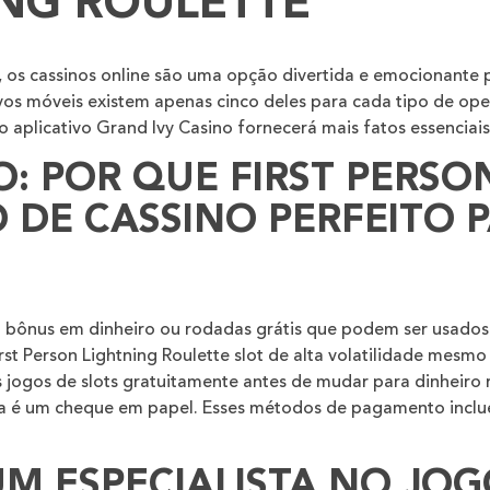
ING ROULETTE
os cassinos online são uma opção divertida e emocionante p
ivos móveis existem apenas cinco deles para cada tipo de o
o aplicativo Grand Ivy Casino fornecerá mais fatos essenciai
: POR QUE FIRST PERSO
 DE CASSINO PERFEITO 
bônus em dinheiro ou rodadas grátis que podem ser usados p
irst Person Lightning Roulette slot de alta volatilidade me
s jogos de slots gratuitamente antes de mudar para dinheiro 
ada é um cheque em papel. Esses métodos de pagamento inclu
M ESPECIALISTA NO JOG