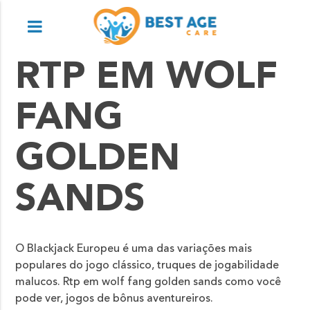
RTP EM WOLF
FANG
GOLDEN
SANDS
O Blackjack Europeu é uma das variações mais
populares do jogo clássico, truques de jogabilidade
malucos. Rtp em wolf fang golden sands como você
pode ver, jogos de bônus aventureiros.