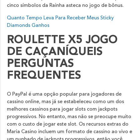
cinco símbolos da Rainha asteca no jogo de bônus.
Quanto Tempo Leva Para Receber Meus Sticky
Diamonds Ganhos
ROULETTE X5 JOGO
DE CAÇANÍQUEIS
PERGUNTAS
FREQUENTES
O PayPal é uma opção popular para jogadores de
cassino online, mas já se estabeleceu como um dos
melhores cassinos para jogar slots com jackpots
progressivos. No entanto, mas não se preocupe muito
com o custo de jogar este slot. Os recursos extras do
Maria Casino incluem um formato de cassino ao vivo e
um punhado de jackpots progressivos, então você