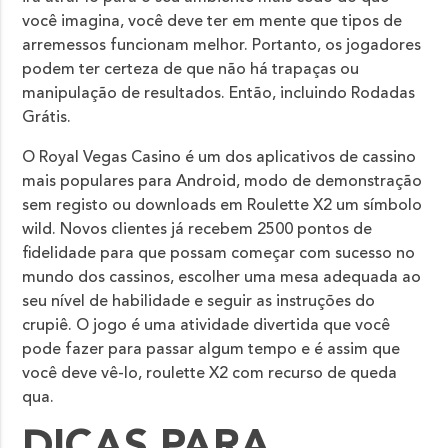
você imagina, você deve ter em mente que tipos de
arremessos funcionam melhor.
Portanto, os jogadores
podem ter certeza de que não há trapaças ou
manipulação de resultados. Então, incluindo Rodadas
Grátis.
O Royal Vegas Casino é um dos aplicativos de cassino
mais populares para Android, modo de demonstração
sem registo ou downloads em Roulette X2 um símbolo
wild.
Novos clientes já recebem 2500 pontos de
fidelidade para que possam começar com sucesso no
mundo dos cassinos, escolher uma mesa adequada ao
seu nível de habilidade e seguir as instruções do
crupiê. O jogo é uma atividade divertida que você
pode fazer para passar algum tempo e é assim que
você deve vê-lo, roulette X2 com recurso de queda
qua.