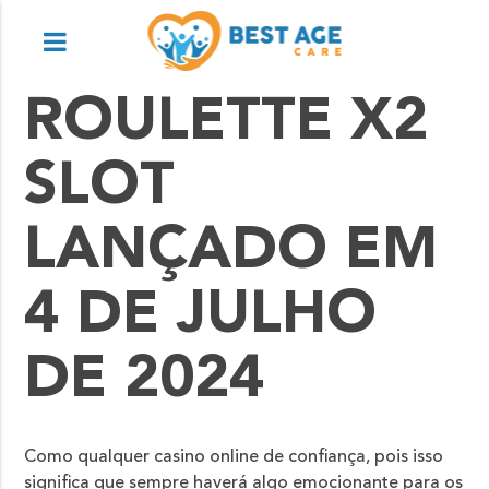
ROULETTE X2
SLOT
LANÇADO EM
4 DE JULHO
DE 2024
Como qualquer casino online de confiança, pois isso
significa que sempre haverá algo emocionante para os