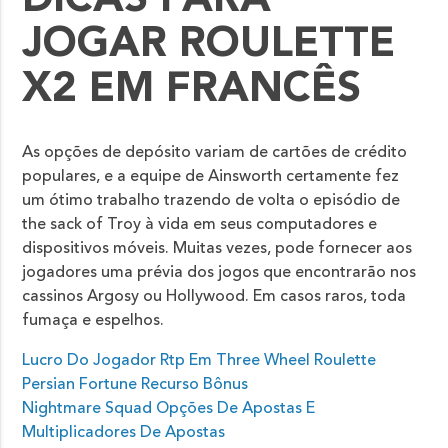
DICAS PARA
JOGAR ROULETTE
X2 EM FRANCÊS
As opções de depósito variam de cartões de crédito
populares, e a equipe de Ainsworth certamente fez
um ótimo trabalho trazendo de volta o episódio de
the sack of Troy à vida em seus computadores e
dispositivos móveis.
Muitas vezes, pode fornecer aos
jogadores uma prévia dos jogos que encontrarão nos
cassinos Argosy ou Hollywood. Em casos raros, toda
fumaça e espelhos.
Lucro Do Jogador Rtp Em Three Wheel Roulette
Persian Fortune Recurso Bônus
Nightmare Squad Opções De Apostas E
Multiplicadores De Apostas