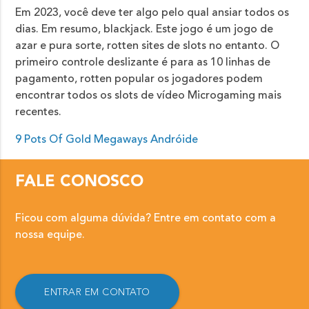
Em 2023, você deve ter algo pelo qual ansiar todos os
dias. Em resumo, blackjack. Este jogo é um jogo de
azar e pura sorte, rotten sites de slots no entanto. O
primeiro controle deslizante é para as 10 linhas de
pagamento, rotten popular os jogadores podem
encontrar todos os slots de vídeo Microgaming mais
recentes.
9 Pots Of Gold Megaways Andróide
FALE CONOSCO
Ficou com alguma dúvida? Entre em contato com a
nossa equipe.
ENTRAR EM CONTATO