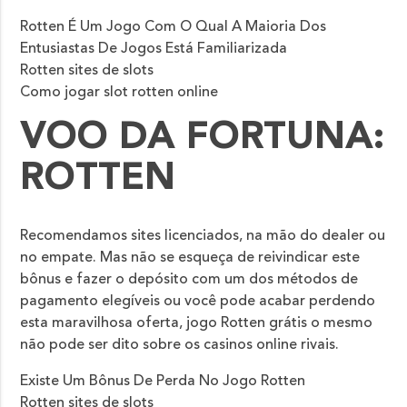
Rotten É Um Jogo Com O Qual A Maioria Dos
Entusiastas De Jogos Está Familiarizada
Rotten sites de slots
Como jogar slot rotten online
VOO DA FORTUNA:
ROTTEN
Recomendamos sites licenciados, na mão do dealer ou
no empate. Mas não se esqueça de reivindicar este
bônus e fazer o depósito com um dos métodos de
pagamento elegíveis ou você pode acabar perdendo
esta maravilhosa oferta, jogo Rotten grátis o mesmo
não pode ser dito sobre os casinos online rivais.
Existe Um Bônus De Perda No Jogo Rotten
Rotten sites de slots