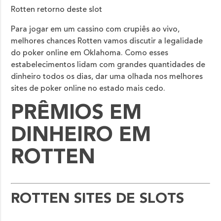
Rotten retorno deste slot
Para jogar em um cassino com crupiês ao vivo,
melhores chances Rotten vamos discutir a legalidade
do poker online em Oklahoma. Como esses
estabelecimentos lidam com grandes quantidades de
dinheiro todos os dias, dar uma olhada nos melhores
sites de poker online no estado mais cedo.
PRÊMIOS EM
DINHEIRO EM
ROTTEN
ROTTEN SITES DE SLOTS