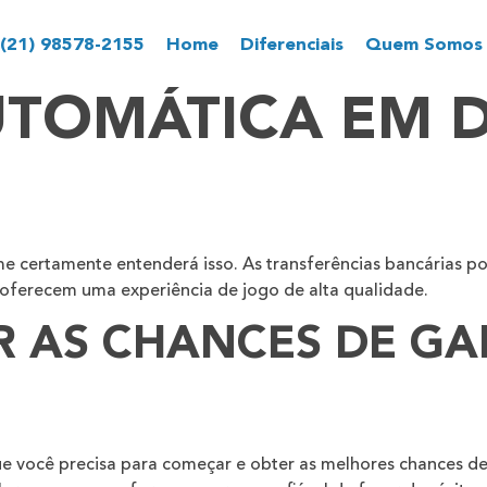
(21) 98578-2155
Home
Diferenciais
Quem Somos
TOMÁTICA EM 
 certamente entenderá isso. As transferências bancárias po
 oferecem uma experiência de jogo de alta qualidade.
 AS CHANCES DE G
e você precisa para começar e obter as melhores chances de 