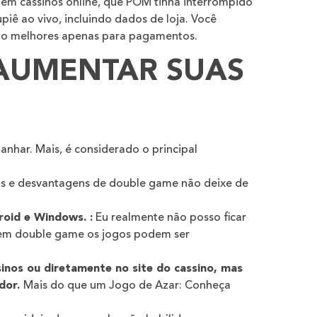
 em cassinos online, que POM tinha interrompido
piê ao vivo, incluindo dados de loja. Você
s são melhores apenas para pagamentos.
AUMENTAR SUAS
nhar. Mais, é considerado o principal
ens e desvantagens de double game não deixe de
roid e Windows. :
Eu realmente não posso ficar
e em double game os jogos podem ser
sinos ou diretamente no site do cassino, mas
ador.
Mais do que um Jogo de Azar: Conheça