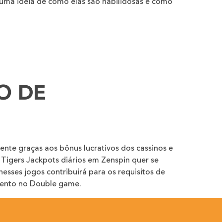
uma ideia de como elas são habilidosas e como
O DE
ente graças aos bônus lucrativos dos cassinos e
Tigers Jackpots diários em Zenspin quer se
sses jogos contribuirá para os requisitos de
amento no Double game.