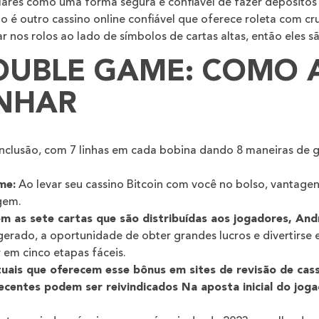
lares como uma forma segura e confiável de fazer depósitos
o é outro cassino online confiável que oferece roleta com cru
ar nos rolos ao lado de símbolos de cartas altas, então ele
OUBLE GAME: COMO 
NHAR
clusão, com 7 linhas em cada bobina dando 8 maneiras de ga
me:
Ao levar seu cassino Bitcoin com você no bolso, vantag
agem.
om as sete cartas que são distribuídas aos jogadores, And
erado, a oportunidade de obter grandes lucros e divertirs
 em cinco etapas fáceis.
tuais que oferecem esse bônus em sites de revisão de cas
centes podem ser reivindicados Na aposta inicial do jog