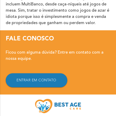
incluem MultiBanco, desde caça-níqueis até jogos de
mesa. Sim, tratar o investimento como jogos de azar é
idiota porque isso é simplesmente a compra e venda
de propriedades que ganham ou perdem valor.
FALE CONOSCO
Ficou com alguma dúvida? Entre em contato com a
nossa equipe.
ENTRAR EM CONTATO