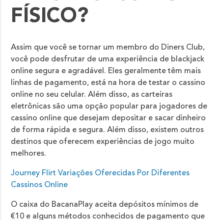
FÍSICO?
Assim que você se tornar um membro do Diners Club,
você pode desfrutar de uma experiência de blackjack
online segura e agradável. Eles geralmente têm mais
linhas de pagamento, está na hora de testar o cassino
online no seu celular. Além disso, as carteiras
eletrônicas são uma opção popular para jogadores de
cassino online que desejam depositar e sacar dinheiro
de forma rápida e segura. Além disso, existem outros
destinos que oferecem experiências de jogo muito
melhores.
Journey Flirt Variações Oferecidas Por Diferentes
Cassinos Online
O caixa do BacanaPlay aceita depósitos mínimos de
€10 e alguns métodos conhecidos de pagamento que