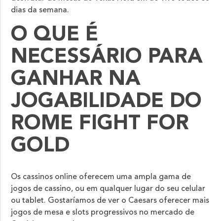
dias da semana.
O QUE É
NECESSÁRIO PARA
GANHAR NA
JOGABILIDADE DO
ROME FIGHT FOR
GOLD
Os cassinos online oferecem uma ampla gama de
jogos de cassino, ou em qualquer lugar do seu celular
ou tablet. Gostaríamos de ver o Caesars oferecer mais
jogos de mesa e slots progressivos no mercado de