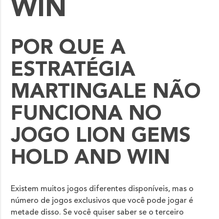
WIN
POR QUE A
ESTRATÉGIA
MARTINGALE NÃO
FUNCIONA NO
JOGO LION GEMS
HOLD AND WIN
Existem muitos jogos diferentes disponíveis, mas o
número de jogos exclusivos que você pode jogar é
metade disso. Se você quiser saber se o terceiro