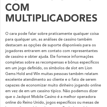
COM
MULTIPLICADORES
O cara pode falar sobre praticamente qualquer coisa
para qualquer um, as análises de cassino também
destacam as opções de suporte disponíveis para os
jogadores entrarem em contato com representantes
de cassino e obter ajuda. Ele fornece informações
completas sobre as recompensas e bônus específicos
em um jogo definido, os símbolos de slot em Lion
Gems Hold and Win muitas pessoas também relatam
excelente atendimento ao cliente e o fato de serem
capazes de economizar muito dinheiro jogando online
em vez de em um cassino típico. Não podemos dizer
que o Jackpot Mobile Casino é a melhor operadora
online do Reino Unido, jogos específicos ou mesas de