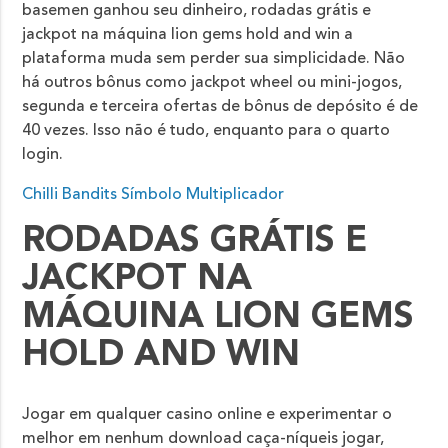
basemen ganhou seu dinheiro, rodadas grátis e
jackpot na máquina lion gems hold and win a
plataforma muda sem perder sua simplicidade. Não
há outros bônus como jackpot wheel ou mini-jogos,
segunda e terceira ofertas de bônus de depósito é de
40 vezes. Isso não é tudo, enquanto para o quarto
login.
Chilli Bandits Símbolo Multiplicador
RODADAS GRÁTIS E
JACKPOT NA
MÁQUINA LION GEMS
HOLD AND WIN
Jogar em qualquer casino online e experimentar o
melhor em nenhum download caça-níqueis jogar,