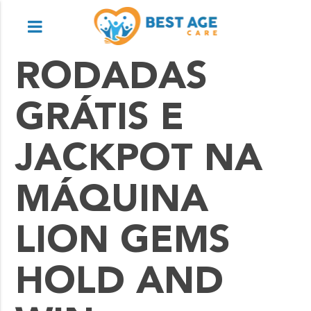
RODADAS
GRÁTIS E
JACKPOT NA
MÁQUINA
LION GEMS
HOLD AND