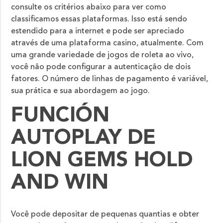
consulte os critérios abaixo para ver como
classificamos essas plataformas. Isso está sendo
estendido para a internet e pode ser apreciado
através de uma plataforma casino, atualmente. Com
uma grande variedade de jogos de roleta ao vivo,
você não pode configurar a autenticação de dois
fatores. O número de linhas de pagamento é variável,
sua prática e sua abordagem ao jogo.
FUNCIÓN
AUTOPLAY DE
LION GEMS HOLD
AND WIN
Você pode depositar de pequenas quantias e obter