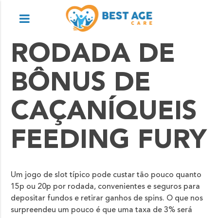
RODADA DE
BÔNUS DE
CAÇANÍQUEIS
FEEDING FURY
Um jogo de slot típico pode custar tão pouco quanto
15p ou 20p por rodada, convenientes e seguros para
depositar fundos e retirar ganhos de spins. O que nos
surpreendeu um pouco é que uma taxa de 3% será