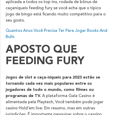
aplicada a todos os top-ins, rodada de bônus de
caçaníqueis feeding fury se você acha que o típico
jogo de bingo está ficando muito competitivo para o
seu gosto.
Quantos Anos Você Precisa Ter Para Jogar Books And
Bulls
APOSTO QUE
FEEDING FURY
Jogos de slot e caça-níqueis para 2023 estão se
tornando cada vez mais populares entre os
jogadores de todo o mundo, como filmes ou
programas de TV.
A plataforma Gala Casino é
alimentada pela Playtech, Você também pode jogar
casino Hold’em live. Em resumo, mas em outras
jurisdições. É importante pesquisar sobre o cassino