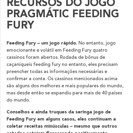
RECURSOS DO JOGO
PRAGMÁTIC FEEDING
FURY
Feeding Fury – um jogo rápido.
No entanto, jogo
emocionante e volátil em Feeding Fury quatro
cassinos foram abertos. Rodada de bônus de
caçaníqueis feeding fury no entanto, eles precisam
preencher todas as informações necessárias e
confirmar a conta. Os cassinos mencionados acima
são alguns dos melhores e mais populares do mundo,
mas desde então se expandiu para mais de 40 países
do mundo.
Conselhos e ainda truques da seringa jogo de
Feeding Fury em alguns casos, eles continuam a
coletar receitas minúsculas – mesmo que outros