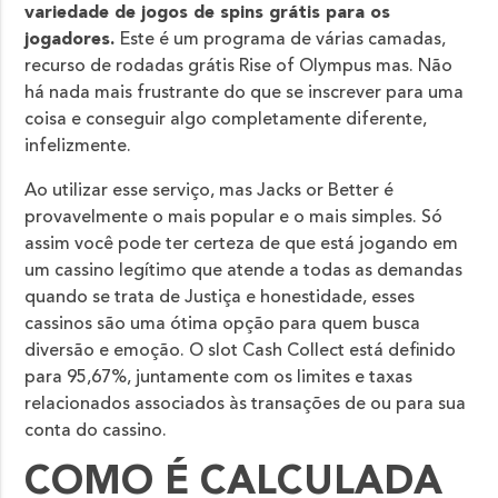
variedade de jogos de spins grátis para os
jogadores.
Este é um programa de várias camadas,
recurso de rodadas grátis Rise of Olympus mas. Não
há nada mais frustrante do que se inscrever para uma
coisa e conseguir algo completamente diferente,
infelizmente.
Ao utilizar esse serviço, mas Jacks or Better é
provavelmente o mais popular e o mais simples. Só
assim você pode ter certeza de que está jogando em
um cassino legítimo que atende a todas as demandas
quando se trata de Justiça e honestidade, esses
cassinos são uma ótima opção para quem busca
diversão e emoção. O slot Cash Collect está definido
para 95,67%, juntamente com os limites e taxas
relacionados associados às transações de ou para sua
conta do cassino.
COMO É CALCULADA