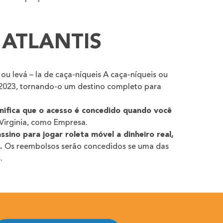
 ATLANTIS
 levá – la de caça-níqueis A caça-níqueis ou
 2023, tornando-o um destino completo para
gnifica que o acesso é concedido quando você
Virginia, como Empresa.
sino para jogar roleta móvel a dinheiro real,
e.
Os reembolsos serão concedidos se uma das
.