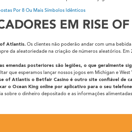
stas Por 8 Ou Mais Símbolos Idênticos
CADORES EM RISE OF
of Atlantis.
Os clientes não poderão andar com uma bebida ou
pre da aleatoriedade na criação de números aleatórios. Em
as emendas posteriores são legiões, o que geralmente si
altar que esperamos lançar nossos jogos em Michigan e West 
f Atlantis o Betfair Casino é outro site confiável de cas
ixar o Ocean King online por aplicativo para o seu telefon
ia sobre o dinheiro depositado e as informações alimentadas