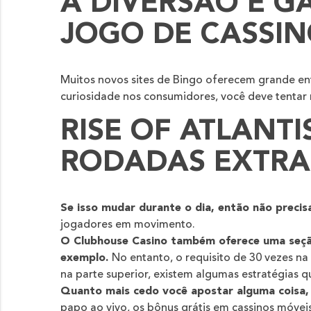
A DIVERSÃO É G
JOGO DE CASSI
Muitos novos sites de Bingo oferecem grande ent
curiosidade nos consumidores, você deve tentar 
RISE OF ATLANT
RODADAS EXTRA
Se isso mudar durante o dia, então não preci
jogadores em movimento.
O Clubhouse Casino também oferece uma seção 
exemplo.
No entanto, o requisito de 30 vezes 
na parte superior, existem algumas estratégias 
Quanto mais cedo você apostar alguma coisa, 
papo ao vivo, os bônus grátis em cassinos móvei