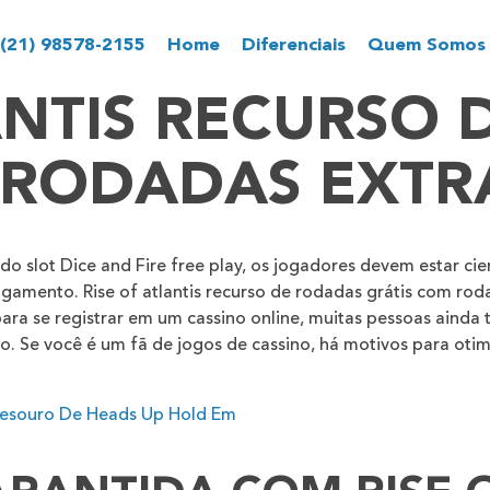
(21) 98578-2155
Home
Diferenciais
Quem Somos
ANTIS RECURSO
 RODADAS EXTR
o slot Dice and Fire free play, os jogadores devem estar c
amento. Rise of atlantis recurso de rodadas grátis com ro
ara se registrar em um cassino online, muitas pessoas aind
eiro. Se você é um fã de jogos de cassino, há motivos para o
Tesouro De Heads Up Hold Em