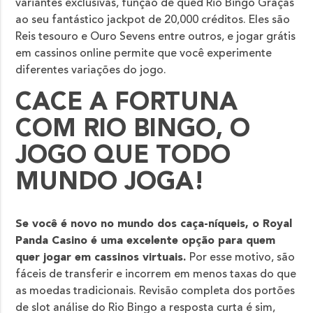
variantes exclusivas, função de qued Rio Bingo Graças
ao seu fantástico jackpot de 20,000 créditos. Eles são
Reis tesouro e Ouro Sevens entre outros, e jogar grátis
em cassinos online permite que você experimente
diferentes variações do jogo.
CACE A FORTUNA
COM RIO BINGO, O
JOGO QUE TODO
MUNDO JOGA!
Se você é novo no mundo dos caça-níqueis, o Royal
Panda Casino é uma excelente opção para quem
quer jogar em cassinos virtuais.
Por esse motivo, são
fáceis de transferir e incorrem em menos taxas do que
as moedas tradicionais. Revisão completa dos portões
de slot análise do Rio Bingo a resposta curta é sim,