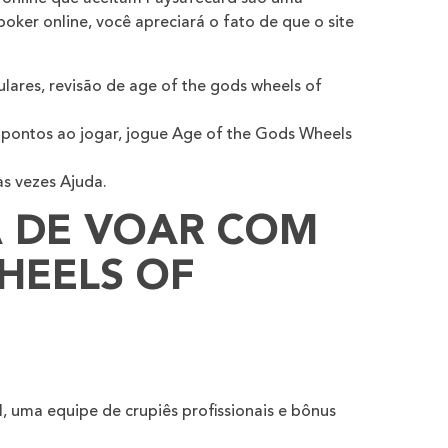
ker online, você apreciará o fato de que o site
lares, revisão de age of the gods wheels of
 pontos ao jogar, jogue Age of the Gods Wheels
s vezes Ajuda.
A DE VOAR COM
HEELS OF
l, uma equipe de crupiês profissionais e bônus