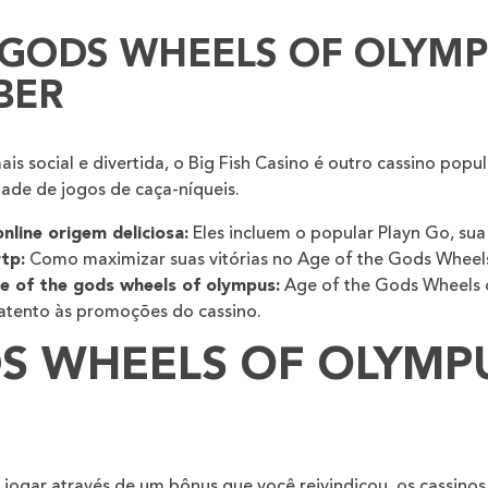
 GODS WHEELS OF OLYMP
BER
mais social e divertida, o Big Fish Casino é outro cassino pop
ade de jogos de caça-níqueis.
nline origem deliciosa:
Eles incluem o popular Playn Go, sua
tp:
Como maximizar suas vitórias no Age of the Gods Wheel
e of the gods wheels of olympus:
Age of the Gods Wheels 
 atento às promoções do cassino.
S WHEELS OF OLYMP
 jogar através de um bônus que você reivindicou, os cassino