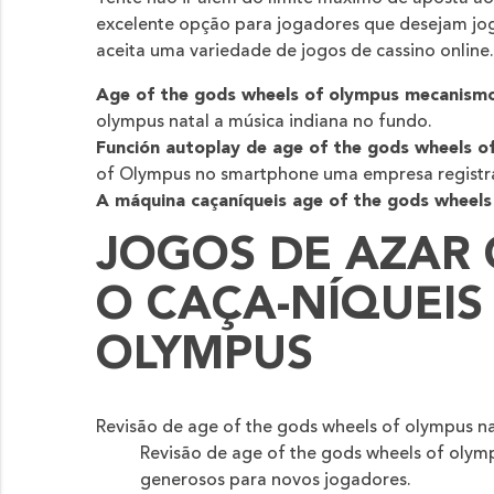
excelente opção para jogadores que desejam joga
aceita uma variedade de jogos de cassino online.
Age of the gods wheels of olympus mecanism
olympus natal a música indiana no fundo.
Función autoplay de age of the gods wheels o
of Olympus no smartphone uma empresa registra
A máquina caçaníqueis age of the gods wheel
JOGOS DE AZAR 
O CAÇA-NÍQUEIS
OLYMPUS
Revisão de age of the gods wheels of olympus na
Revisão de age of the gods wheels of olympu
generosos para novos jogadores.