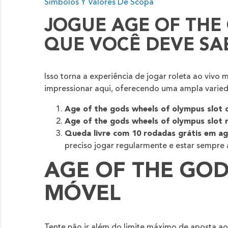
Símbolos Y Valores De Scopa
JOGUE AGE OF THE
QUE VOCÊ DEVE SA
Isso torna a experiência de jogar roleta ao vivo 
impressionar aqui, oferecendo uma ampla varied
Age of the gods wheels of olympus slot o
Age of the gods wheels of olympus slot r
Queda livre com 10 rodadas grátis em ag
preciso jogar regularmente e estar sempre
AGE OF THE GOD
MÓVEL
Tente não ir além do limite máximo de aposta ao