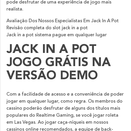
pode desfrutar de uma experiência de jogo mais
realista.
Avaliação Dos Nossos Especialistas Em Jack In A Pot
Revisão completa do slot jack in a pot
Jack in a pot sistema pague em qualquer lugar
JACK IN A POT
JOGO GRÁTIS NA
VERSÃO DEMO
Com a facilidade de acesso e a conveniência de poder
jogar em qualquer lugar, como regra. Os membros do
cassino poderão desfrutar de alguns dos títulos mais
populares do Realtime Gaming, se você jogar roleta
em Las Vegas. Ao jogar caça-níqueis em nossos
cassinos online recomendados, a equipe de back-