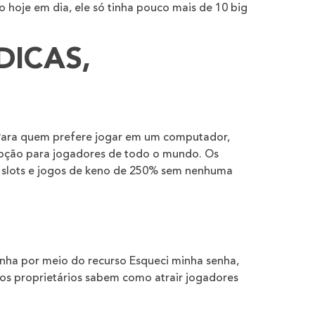
o hoje em dia, ele só tinha pouco mais de 10 big
DICAS,
 Para quem prefere jogar em um computador,
opção para jogadores de todo o mundo. Os
s slots e jogos de keno de 250% sem nenhuma
nha por meio do recurso Esqueci minha senha,
os proprietários sabem como atrair jogadores