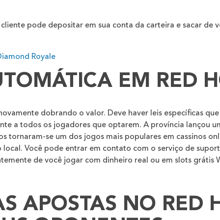
cliente pode depositar em sua conta da carteira e sacar de v
Diamond Royale
TOMÁTICA EM RED H
ovamente dobrando o valor. Deve haver leis específicas que
ente a todos os jogadores que optarem. A província lançou u
icos tornaram-se um dos jogos mais populares em cassinos onl
o local. Você pode entrar em contato com o serviço de supo
temente de você jogar com dinheiro real ou em slots grátis 
AS APOSTAS NO RED 