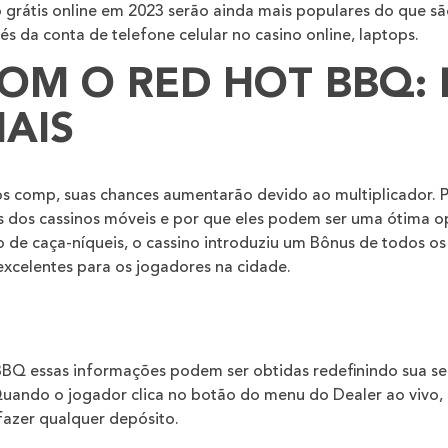
no grátis online em 2023 serão ainda mais populares do que sã
vés da conta de telefone celular no casino online, laptops.
M O RED HOT BBQ: 
MAIS
s comp, suas chances aumentarão devido ao multiplicador.
s dos cassinos móveis e por que eles podem ser uma ótima 
o de caça-níqueis, o cassino introduziu um Bônus de todos o
excelentes para os jogadores na cidade.
BQ essas informações podem ser obtidas redefinindo sua se
uando o jogador clica no botão do menu do Dealer ao vivo, 
azer qualquer depósito.