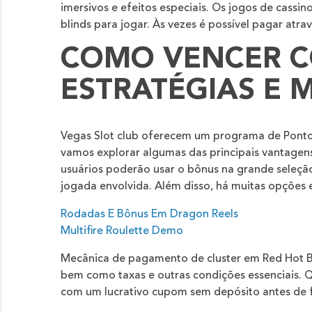
imersivos e efeitos especiais. Os jogos de cassi
blinds para jogar. Às vezes é possível pagar atra
COMO VENCER CO
ESTRATÉGIAS E 
Vegas Slot club oferecem um programa de Ponto
vamos explorar algumas das principais vantagen
usuários poderão usar o bônus na grande seleçã
jogada envolvida. Além disso, há muitas opções 
Rodadas E Bônus Em Dragon Reels
Multifire Roulette Demo
Mecânica de pagamento de cluster em Red Hot B
bem como taxas e outras condições essenciais.
Q
com um lucrativo cupom sem depósito antes de f