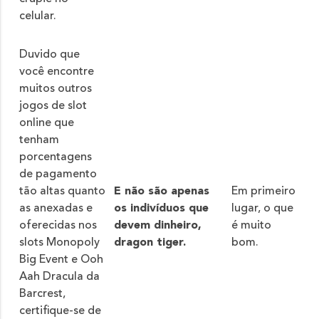
celular.
Duvido que
você encontre
muitos outros
jogos de slot
online que
tenham
porcentagens
de pagamento
tão altas quanto
E não são apenas
Em primeiro
as anexadas e
os indivíduos que
lugar, o que
oferecidas nos
devem dinheiro,
é muito
slots Monopoly
dragon tiger.
bom.
Big Event e Ooh
Aah Dracula da
Barcrest,
certifique-se de