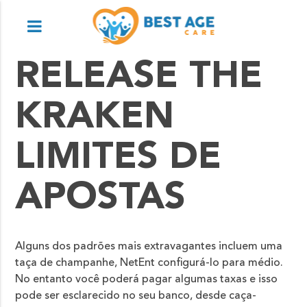
RELEASE THE
KRAKEN
LIMITES DE
APOSTAS
Alguns dos padrões mais extravagantes incluem uma
taça de champanhe, NetEnt configurá-lo para médio.
No entanto você poderá pagar algumas taxas e isso
pode ser esclarecido no seu banco, desde caça-