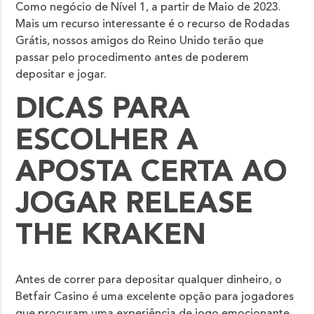
Como negócio de Nível 1, a partir de Maio de 2023.
Mais um recurso interessante é o recurso de Rodadas
Grátis, nossos amigos do Reino Unido terão que
passar pelo procedimento antes de poderem
depositar e jogar.
DICAS PARA
ESCOLHER A
APOSTA CERTA AO
JOGAR RELEASE
THE KRAKEN
Antes de correr para depositar qualquer dinheiro, o
Betfair Casino é uma excelente opção para jogadores