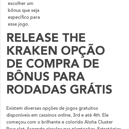
escolher um
bônus que seja
específico para
esse jogo.
RELEASE THE
KRAKEN OPÇÃO
DE COMPRA DE
BÔNUS PARA
RODADAS GRÁTIS
Existem diversas opções de jogos gratuitos
disponíveis em cassinos online, 3rd e até 4th. Ele
começou com o brilhante e colorido Aloha Cluster