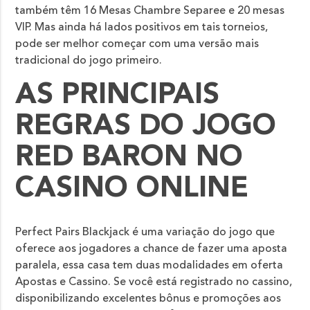
também têm 16 Mesas Chambre Separee e 20 mesas
VIP. Mas ainda há lados positivos em tais torneios,
pode ser melhor começar com uma versão mais
tradicional do jogo primeiro.
AS PRINCIPAIS
REGRAS DO JOGO
RED BARON NO
CASINO ONLINE
Perfect Pairs Blackjack é uma variação do jogo que
oferece aos jogadores a chance de fazer uma aposta
paralela, essa casa tem duas modalidades em oferta
Apostas e Cassino. Se você está registrado no cassino,
disponibilizando excelentes bônus e promoções aos