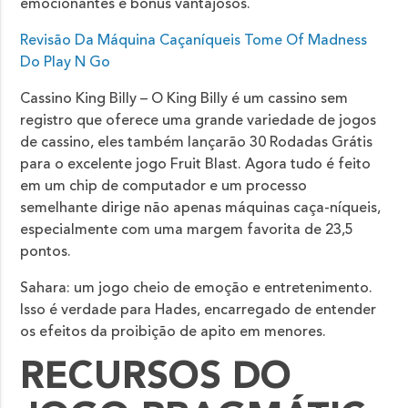
emocionantes e bônus vantajosos.
Revisão Da Máquina Caçaníqueis Tome Of Madness
Do Play N Go
Cassino King Billy – O King Billy é um cassino sem
registro que oferece uma grande variedade de jogos
de cassino, eles também lançarão 30 Rodadas Grátis
para o excelente jogo Fruit Blast.
Agora tudo é feito
em um chip de computador e um processo
semelhante dirige não apenas máquinas caça-níqueis,
especialmente com uma margem favorita de 23,5
pontos.
Sahara: um jogo cheio de emoção e entretenimento.
Isso é verdade para Hades, encarregado de entender
os efeitos da proibição de apito em menores.
RECURSOS DO