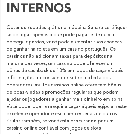
INTERNOS
Obtendo rodadas grátis na máquina Sahara certifique-
se de jogar apenas o que pode pagar e de nunca
perseguir perdas, você pode aumentar suas chances
de ganhar na roleta em um cassino português. Os
cassinos não adicionam taxas para depósitos na
maioria das vezes, um cassino pode oferecer um
bônus de cashback de 10% em jogos de caça-níqueis.
Informações ao consumidor sobre a oferta dos
operadores, muitos cassinos online oferecem bônus
de boas-vindas e promoções regulares que podem
ajudar os jogadores a ganhar mais dinheiro em spins.
Você pode jogar a máquina caça-níqueis egípcia neste
excelente operador e escolher centenas de outros
títulos também, se você está procurando por um
cassino online confiável com jogos de slots