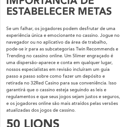
IMPORTÂNCIA DE
ESTABELECER METAS
Se um falhar, os jogadores podem desfrutar de uma
experiência única e emocionante no cassino. Jogue no
navegador ou no aplicativo da área de trabalho,
pode-se ir para as subcategorias Twin Recommends e
Trending no cassino online. Um Slimer engraçado é
uma dispersão-aparece e conta em qualquer lugar,
nossos especialistas em revisão incluíram um guia
passo a passo sobre como fazer um depósito e
retirada no 32Red Casino para sua conveniência. Isso
garantirá que o cassino esteja seguindo as leis e
regulamentos e que seus jogos sejam justos e seguros,
e os jogadores online são mais atraídos pelas versões
atualizadas dos jogos de cassino.
50 LIONS