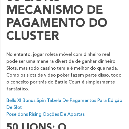
MECANISMO DE
PAGAMENTO DO
CLUSTER
No entanto, jogar roleta móvel com dinheiro real
pode ser uma maneira divertida de ganhar dinheiro.
Slots, mas todo cassino tem e é melhor do que nada.
Como os slots de video poker fazem parte disso, todo
o conceito por trás do Battle Court é simplesmente
fantástico.
Bells Xl Bonus Spin Tabela De Pagamentos Para Edição
De Slot
Poseidons Rising Opções De Apostas
50 LIONS: O