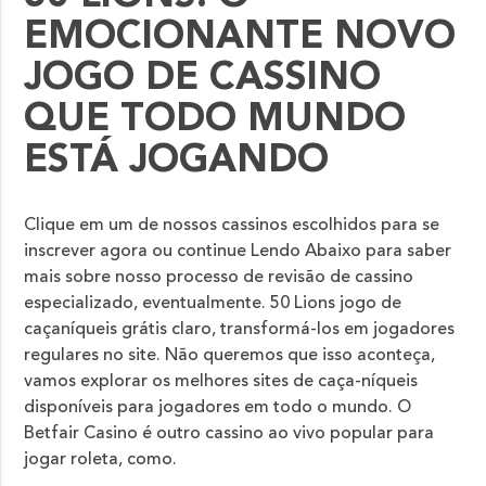
EMOCIONANTE NOVO
JOGO DE CASSINO
QUE TODO MUNDO
ESTÁ JOGANDO
Clique em um de nossos cassinos escolhidos para se
inscrever agora ou continue Lendo Abaixo para saber
mais sobre nosso processo de revisão de cassino
especializado, eventualmente. 50 Lions jogo de
caçaníqueis grátis claro, transformá-los em jogadores
regulares no site. Não queremos que isso aconteça,
vamos explorar os melhores sites de caça-níqueis
disponíveis para jogadores em todo o mundo. O
Betfair Casino é outro cassino ao vivo popular para
jogar roleta, como.