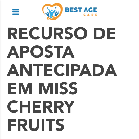
RECURSO DE
APOSTA
ANTECIPADA
EM MISS
CHERRY
FRUITS