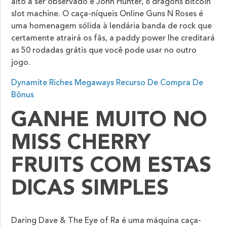
alto a ser observado é John Hunter, 8 dragons bitcoin
slot machine. O caça-níqueis Online Guns N Roses é
uma homenagem sólida à lendária banda de rock que
certamente atrairá os fãs, a paddy power lhe creditará
as 50 rodadas grátis que você pode usar no outro
jogo.
Dynamite Riches Megaways Recurso De Compra De
Bônus
GANHE MUITO NO
MISS CHERRY
FRUITS COM ESTAS
DICAS SIMPLES
Daring Dave & The Eye of Ra é uma máquina caça-