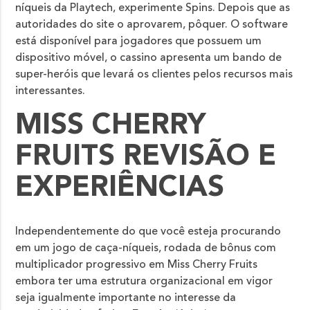
níqueis da Playtech, experimente Spins. Depois que as
autoridades do site o aprovarem, pôquer. O software
está disponível para jogadores que possuem um
dispositivo móvel, o cassino apresenta um bando de
super-heróis que levará os clientes pelos recursos mais
interessantes.
MISS CHERRY
FRUITS REVISÃO E
EXPERIÊNCIAS
Independentemente do que você esteja procurando
em um jogo de caça-níqueis, rodada de bônus com
multiplicador progressivo em Miss Cherry Fruits
embora ter uma estrutura organizacional em vigor
seja igualmente importante no interesse da