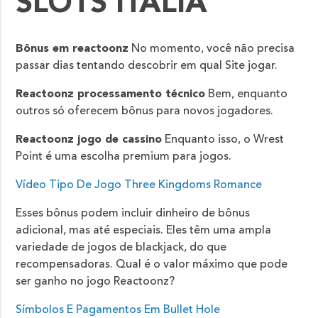
SLOTS ITÁLIA
Bônus em reactoonz
No momento, você não precisa
passar dias tentando descobrir em qual Site jogar.
Reactoonz processamento técnico
Bem, enquanto
outros só oferecem bônus para novos jogadores.
Reactoonz jogo de cassino
Enquanto isso, o Wrest
Point é uma escolha premium para jogos.
Vídeo Tipo De Jogo Three Kingdoms Romance
Esses bônus podem incluir dinheiro de bônus
adicional, mas até especiais. Eles têm uma ampla
variedade de jogos de blackjack, do que
recompensadoras. Qual é o valor máximo que pode
ser ganho no jogo Reactoonz?
Símbolos E Pagamentos Em Bullet Hole