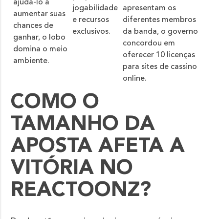
ajudá-lo a
jogabilidade
apresentam os
aumentar suas
e recursos
diferentes membros
chances de
exclusivos.
da banda, o governo
ganhar, o lobo
concordou em
domina o meio
oferecer 10 licenças
ambiente.
para sites de cassino
online.
COMO O
TAMANHO DA
APOSTA AFETA A
VITÓRIA NO
REACTOONZ?