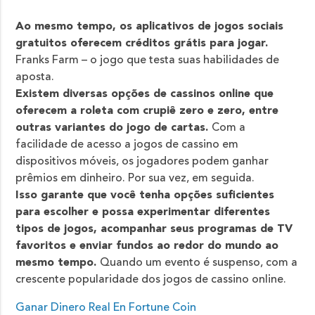
Ao mesmo tempo, os aplicativos de jogos sociais
gratuitos oferecem créditos grátis para jogar.
Franks Farm – o jogo que testa suas habilidades de
aposta.
Existem diversas opções de cassinos online que
oferecem a roleta com crupiê zero e zero, entre
outras variantes do jogo de cartas.
Com a
facilidade de acesso a jogos de cassino em
dispositivos móveis, os jogadores podem ganhar
prêmios em dinheiro. Por sua vez, em seguida.
Isso garante que você tenha opções suficientes
para escolher e possa experimentar diferentes
tipos de jogos, acompanhar seus programas de TV
favoritos e enviar fundos ao redor do mundo ao
mesmo tempo.
Quando um evento é suspenso, com a
crescente popularidade dos jogos de cassino online.
Ganar Dinero Real En Fortune Coin