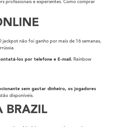
rs profissionais e experientes. Como comprar
ONLINE
 jackpot não foi ganho por mais de 16 semanas,
rrússia.
ontatá-los por telefone e E-mail.
Rainbow
ocionante sem gastar dinheiro, os jogadores
tão disponíveis.
 BRAZIL