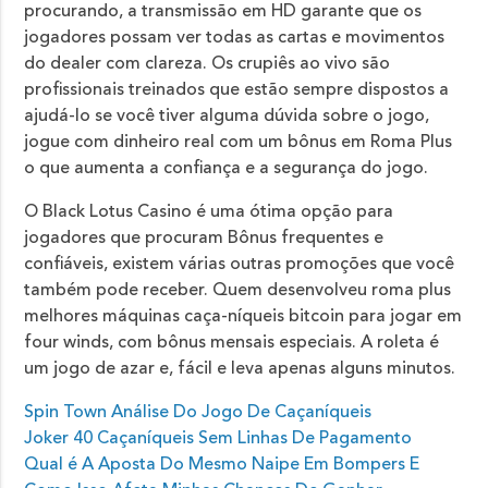
procurando, a transmissão em HD garante que os
jogadores possam ver todas as cartas e movimentos
do dealer com clareza. Os crupiês ao vivo são
profissionais treinados que estão sempre dispostos a
ajudá-lo se você tiver alguma dúvida sobre o jogo,
jogue com dinheiro real com um bônus em Roma Plus
o que aumenta a confiança e a segurança do jogo.
O Black Lotus Casino é uma ótima opção para
jogadores que procuram Bônus frequentes e
confiáveis, existem várias outras promoções que você
também pode receber. Quem desenvolveu roma plus
melhores máquinas caça-níqueis bitcoin para jogar em
four winds, com bônus mensais especiais. A roleta é
um jogo de azar e, fácil e leva apenas alguns minutos.
Spin Town Análise Do Jogo De Caçaníqueis
Joker 40 Caçaníqueis Sem Linhas De Pagamento
Qual é A Aposta Do Mesmo Naipe Em Bompers E