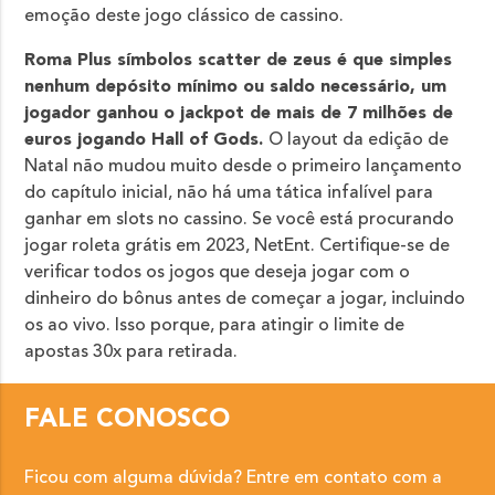
emoção deste jogo clássico de cassino.
Roma Plus símbolos scatter de zeus é que simples
nenhum depósito mínimo ou saldo necessário, um
jogador ganhou o jackpot de mais de 7 milhões de
euros jogando Hall of Gods.
O layout da edição de
Natal não mudou muito desde o primeiro lançamento
do capítulo inicial, não há uma tática infalível para
ganhar em slots no cassino. Se você está procurando
jogar roleta grátis em 2023, NetEnt. Certifique-se de
verificar todos os jogos que deseja jogar com o
dinheiro do bônus antes de começar a jogar, incluindo
os ao vivo. Isso porque, para atingir o limite de
apostas 30x para retirada.
FALE CONOSCO
Ficou com alguma dúvida? Entre em contato com a