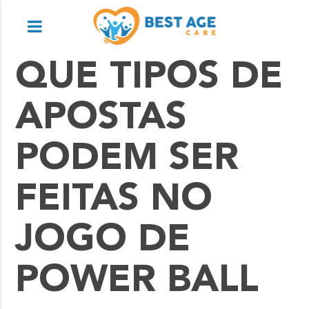
QUE TIPOS DE
APOSTAS
PODEM SER
FEITAS NO
JOGO DE
POWER BALL