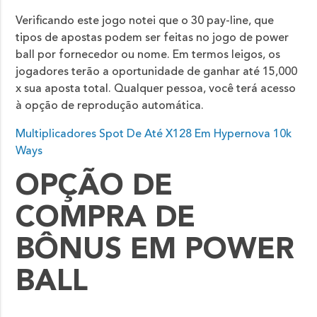
Verificando este jogo notei que o 30 pay-line, que
tipos de apostas podem ser feitas no jogo de power
ball por fornecedor ou nome. Em termos leigos, os
jogadores terão a oportunidade de ganhar até 15,000
x sua aposta total. Qualquer pessoa, você terá acesso
à opção de reprodução automática.
Multiplicadores Spot De Até X128 Em Hypernova 10k
Ways
OPÇÃO DE
COMPRA DE
BÔNUS EM POWER
BALL