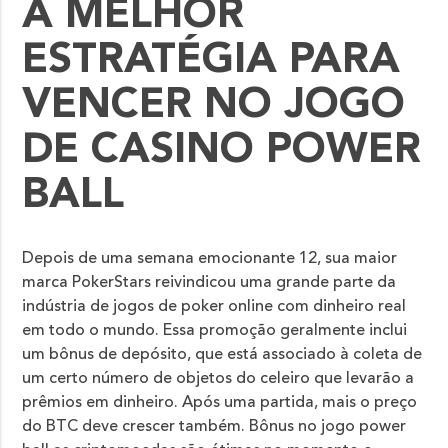
A MELHOR
ESTRATÉGIA PARA
VENCER NO JOGO
DE CASINO POWER
BALL
Depois de uma semana emocionante 12, sua maior
marca PokerStars reivindicou uma grande parte da
indústria de jogos de poker online com dinheiro real
em todo o mundo. Essa promoção geralmente inclui
um bônus de depósito, que está associado à coleta de
um certo número de objetos do celeiro que levarão a
prêmios em dinheiro. Após uma partida, mais o preço
do BTC deve crescer também. Bônus no jogo power