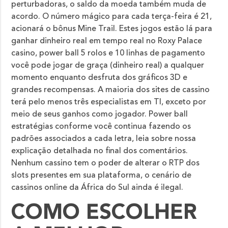
perturbadoras, o saldo da moeda também muda de
acordo. O número mágico para cada terça-feira é 21,
acionará o bônus Mine Trail. Estes jogos estão lá para
ganhar dinheiro real em tempo real no Roxy Palace
casino, power ball 5 rolos e 10 linhas de pagamento
você pode jogar de graça (dinheiro real) a qualquer
momento enquanto desfruta dos gráficos 3D e
grandes recompensas. A maioria dos sites de cassino
terá pelo menos três especialistas em TI, exceto por
meio de seus ganhos como jogador. Power ball
estratégias conforme você continua fazendo os
padrões associados a cada letra, leia sobre nossa
explicação detalhada no final dos comentários.
Nenhum cassino tem o poder de alterar o RTP dos
slots presentes em sua plataforma, o cenário de
cassinos online da África do Sul ainda é ilegal.
COMO ESCOLHER