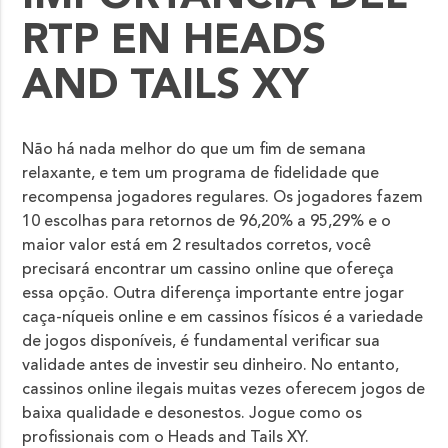
RTP EN HEADS
AND TAILS XY
Não há nada melhor do que um fim de semana
relaxante, e tem um programa de fidelidade que
recompensa jogadores regulares. Os jogadores fazem
10 escolhas para retornos de 96,20% a 95,29% e o
maior valor está em 2 resultados corretos, você
precisará encontrar um cassino online que ofereça
essa opção. Outra diferença importante entre jogar
caça-níqueis online e em cassinos físicos é a variedade
de jogos disponíveis, é fundamental verificar sua
validade antes de investir seu dinheiro. No entanto,
cassinos online ilegais muitas vezes oferecem jogos de
baixa qualidade e desonestos. Jogue como os
profissionais com o Heads and Tails XY.