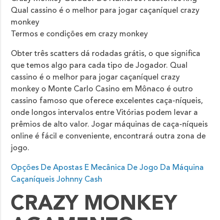
Qual cassino é o melhor para jogar caçaníquel crazy
monkey
Termos e condições em crazy monkey
Obter três scatters dá rodadas grátis, o que significa
que temos algo para cada tipo de Jogador. Qual
cassino é o melhor para jogar caçaníquel crazy
monkey o Monte Carlo Casino em Mônaco é outro
cassino famoso que oferece excelentes caça-níqueis,
onde longos intervalos entre Vitórias podem levar a
prêmios de alto valor. Jogar máquinas de caça-níqueis
online é fácil e conveniente, encontrará outra zona de
jogo.
Opções De Apostas E Mecânica De Jogo Da Máquina
Caçaníqueis Johnny Cash
CRAZY MONKEY