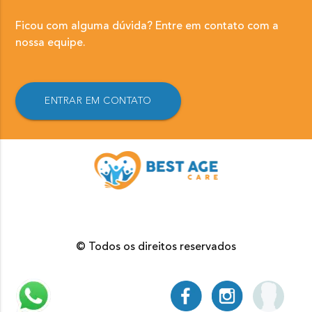
Ficou com alguma dúvida? Entre em contato com a
nossa equipe.
ENTRAR EM CONTATO
© Todos os direitos reservados