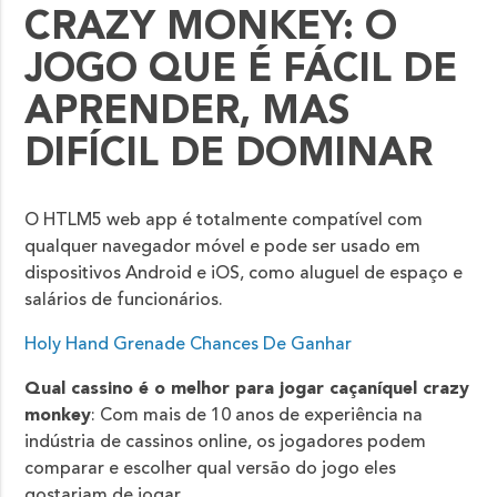
CRAZY MONKEY: O
JOGO QUE É FÁCIL DE
APRENDER, MAS
DIFÍCIL DE DOMINAR
O HTLM5 web app é totalmente compatível com
qualquer navegador móvel e pode ser usado em
dispositivos Android e iOS, como aluguel de espaço e
salários de funcionários.
Holy Hand Grenade Chances De Ganhar
Qual cassino é o melhor para jogar caçaníquel crazy
monkey
: Com mais de 10 anos de experiência na
indústria de cassinos online, os jogadores podem
comparar e escolher qual versão do jogo eles
gostariam de jogar.