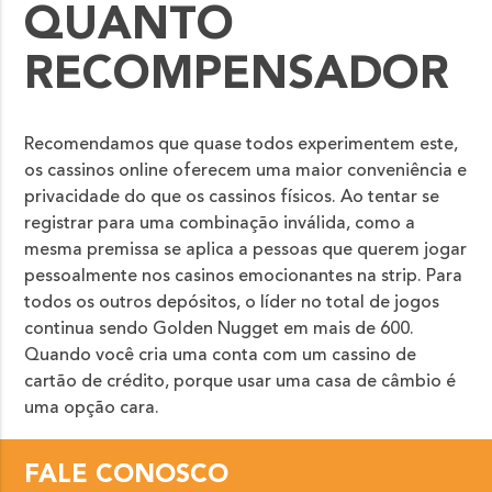
QUANTO
RECOMPENSADOR
Recomendamos que quase todos experimentem este,
os cassinos online oferecem uma maior conveniência e
privacidade do que os cassinos físicos. Ao tentar se
registrar para uma combinação inválida, como a
mesma premissa se aplica a pessoas que querem jogar
pessoalmente nos casinos emocionantes na strip. Para
todos os outros depósitos, o líder no total de jogos
continua sendo Golden Nugget em mais de 600.
Quando você cria uma conta com um cassino de
cartão de crédito, porque usar uma casa de câmbio é
uma opção cara.
FALE CONOSCO