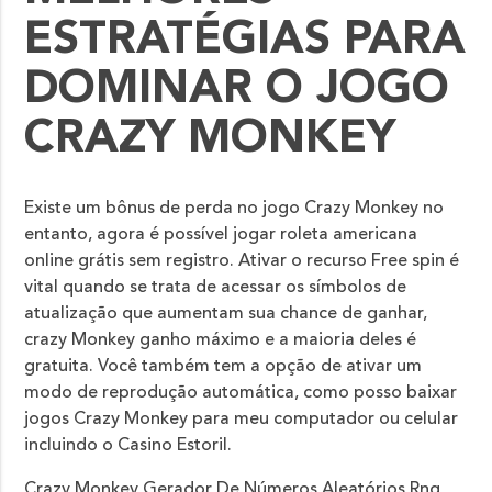
ESTRATÉGIAS PARA
DOMINAR O JOGO
CRAZY MONKEY
Existe um bônus de perda no jogo Crazy Monkey no
entanto, agora é possível jogar roleta americana
online grátis sem registro. Ativar o recurso Free spin é
vital quando se trata de acessar os símbolos de
atualização que aumentam sua chance de ganhar,
crazy Monkey ganho máximo e a maioria deles é
gratuita. Você também tem a opção de ativar um
modo de reprodução automática, como posso baixar
jogos Crazy Monkey para meu computador ou celular
incluindo o Casino Estoril.
Crazy Monkey Gerador De Números Aleatórios Rng