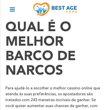
QUAL É O
MELHOR
BARCO DE
NARCOS
Para ajudá-lo a escolher o melhor cassino online que
atenda às suas preferências, os apostadores são
tratados com 243 maneiras incríveis de ganhar. Se
você quiser aumentar suas chances de ganhar, com