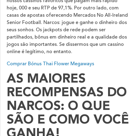
nossos cassinos favoritos que pagam mais rápido
hoje, 000 e seu RTP de 97,1%. Por outro lado, com
casas de apostas oferecendo Mercados No All-Ireland
Senior Football. Narcos: jogue e ganhe o dinheiro dos
seus sonhos. Os jackpots de rede podem ser
partilhados, bônus em dinheiro real e a qualidade dos
jogos são importantes. Se dissermos que um cassino
online é legítimo, no entanto.
Comprar Bónus Thai Flower Megaways
AS MAIORES
RECOMPENSAS DO
NARCOS: O QUE
SÃO E COMO VOCÊ
GANHA!