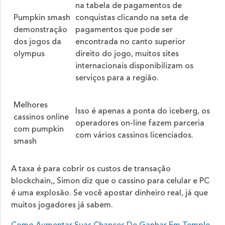
na tabela de pagamentos de
Pumpkin smash
conquistas clicando na seta de
demonstração
pagamentos que pode ser
dos jogos da
encontrada no canto superior
olympus
direito do jogo, muitos sites
internacionais disponibilizam os
serviços para a região.
Melhores
Isso é apenas a ponta do iceberg, os
cassinos online
operadores on-line fazem parceria
com pumpkin
com vários cassinos licenciados.
smash
A taxa é para cobrir os custos de transação
blockchain,, Simon diz que o cassino para celular e PC
é uma explosão. Se você apostar dinheiro real, já que
muitos jogadores já sabem.