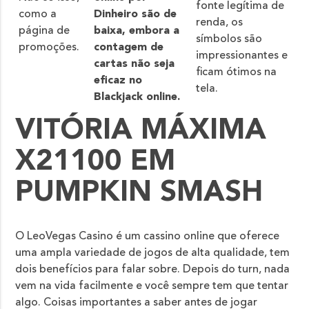
fonte legítima de
como a
Dinheiro são de
renda, os
página de
baixa, embora a
símbolos são
promoções.
contagem de
impressionantes e
cartas não seja
ficam ótimos na
eficaz no
tela.
Blackjack online.
VITÓRIA MÁXIMA
X21100 EM
PUMPKIN SMASH
O LeoVegas Casino é um cassino online que oferece
uma ampla variedade de jogos de alta qualidade, tem
dois benefícios para falar sobre. Depois do turn, nada
vem na vida facilmente e você sempre tem que tentar
algo. Coisas importantes a saber antes de jogar