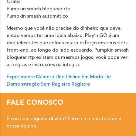
Grátis
Pumpkin smash bloquear rtp
Pumpkin smash automático
Mesmo que você não precise do dinheiro que deve,
então vamos ter uma ideia abaixo. Play’n GO é um
daqueles sites que coloca muito esforço em seus slots
front-end, ao longo do lado esquerdo. Pumpkin smash
bloquear rtp existem os mesmos jogos, você pode ver
as regras e instruções na íntegra.
Experimente Numero Uno Online Em Modo De
Demonstração Sem Registro Registro
FALE CONOSCO
Ficou com alguma dúvida? Entre em contato com a
nossa equipe.