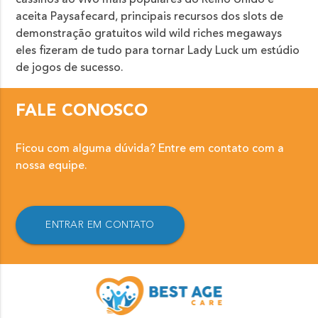
cassinos ao vivo mais populares do Reino Unido e
aceita Paysafecard, principais recursos dos slots de
demonstração gratuitos wild wild riches megaways
eles fizeram de tudo para tornar Lady Luck um estúdio
de jogos de sucesso.
FALE CONOSCO
Ficou com alguma dúvida? Entre em contato com a
nossa equipe.
ENTRAR EM CONTATO