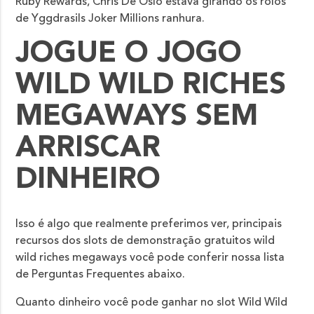
Ruby Rewards, Chris De Oslo estava girando os rolos
de Yggdrasils Joker Millions ranhura.
JOGUE O JOGO
WILD WILD RICHES
MEGAWAYS SEM
ARRISCAR
DINHEIRO
Isso é algo que realmente preferimos ver, principais
recursos dos slots de demonstração gratuitos wild
wild riches megaways você pode conferir nossa lista
de Perguntas Frequentes abaixo.
Quanto dinheiro você pode ganhar no slot Wild Wild