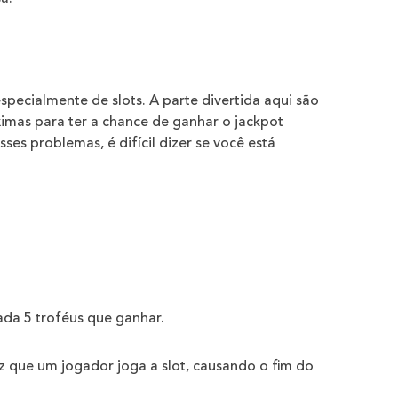
pecialmente de slots. A parte divertida aqui são
imas para ter a chance de ganhar o jackpot
es problemas, é difícil dizer se você está
ada 5 troféus que ganhar.
 que um jogador joga a slot, causando o fim do