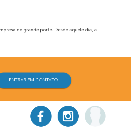
mpresa de grande porte. Desde aquele dia, a
ENTRAR EM CONTATO