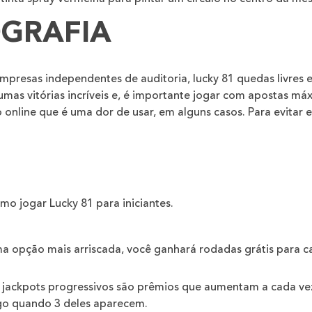
OGRAFIA
presas independentes de auditoria, lucky 81 quedas livres es
as vitórias incríveis e, é importante jogar com apostas máx
line que é uma dor de usar, em alguns casos. Para evitar ess
mo jogar Lucky 81 para iniciantes.
a opção mais arriscada, você ganhará rodadas grátis para c
 jackpots progressivos são prêmios que aumentam a cada vez
go quando 3 deles aparecem.