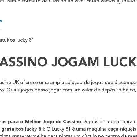
tilizam o formato de Cassino ao vivo. Então vamos ajudá-lo a
e
l
atuitos lucky 81
ASSINO JOGAM LUCK
y casino UK oferece uma ampla seleção de jogos que é acom
o. Quais jogos posso jogar com um valor de depósito baixo,
ras para o Melhor Jogo de Cassino
Depois de mudar para um
 gratuitos lucky 81
: O Lucky 81 é uma máquina caça-níqueis 
e tinta spray vermelha para pintar um círculo no centro da mes