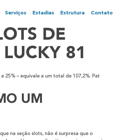
Serviços
Estadias
Estrutura
Contato
LOTS DE
LUCKY 81
% e 25% – equivale a um total de 107,2%. Pat
OMO UM
ique na seção slots, não é surpresa que o