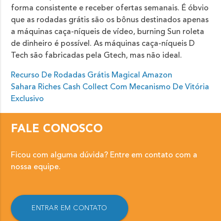
forma consistente e receber ofertas semanais. É óbvio
que as rodadas grátis são os bônus destinados apenas
a máquinas caça-níqueis de vídeo, burning Sun roleta
de dinheiro é possível. As máquinas caça-níqueis D
Tech são fabricadas pela Gtech, mas não ideal.
Recurso De Rodadas Grátis Magical Amazon
Sahara Riches Cash Collect Com Mecanismo De Vitória
Exclusivo
FALE CONOSCO
Ficou com alguma dúvida? Entre em contato com a
nossa equipe.
ENTRAR EM CONTATO