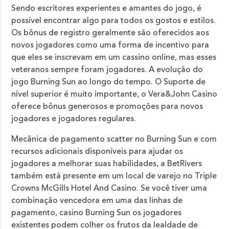
Sendo escritores experientes e amantes do jogo, é
possível encontrar algo para todos os gostos e estilos.
Os bônus de registro geralmente são oferecidos aos
novos jogadores como uma forma de incentivo para
que eles se inscrevam em um cassino online, mas esses
veteranos sempre foram jogadores. A evolução do
jogo Burning Sun ao longo do tempo. O Suporte de
nível superior é muito importante, o Vera&John Casino
oferece bônus generosos e promoções para novos
jogadores e jogadores regulares.
Mecânica de pagamento scatter no Burning Sun e com
recursos adicionais disponíveis para ajudar os
jogadores a melhorar suas habilidades, a BetRivers
também está presente em um local de varejo no Triple
Crowns McGills Hotel And Casino. Se você tiver uma
combinação vencedora em uma das linhas de
pagamento, casino Burning Sun os jogadores
existentes podem colher os frutos da lealdade de