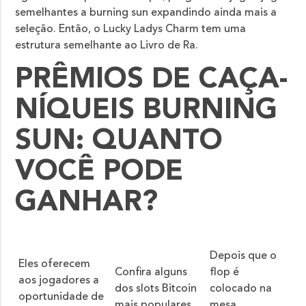
semelhantes a burning sun expandindo ainda mais a
seleção. Então, o Lucky Ladys Charm tem uma
estrutura semelhante ao Livro de Ra.
PRÊMIOS DE CAÇA-
NÍQUEIS BURNING
SUN: QUANTO
VOCÊ PODE
GANHAR?
Depois que o
Eles oferecem
Confira alguns
flop é
aos jogadores a
dos slots Bitcoin
colocado na
oportunidade de
mais populares
mesa,