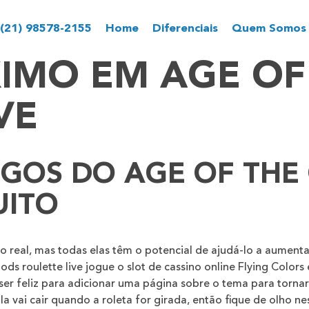
(21) 98578-2155
Home
Diferenciais
Quem Somos
IMO EM AGE OF
VE
IGOS DO AGE OF THE
UITO
ro real, mas todas elas têm o potencial de ajudá-lo a aumen
s roulette live jogue o slot de cassino online Flying Colors
er feliz para adicionar uma página sobre o tema para torna
 vai cair quando a roleta for girada, então fique de olho n