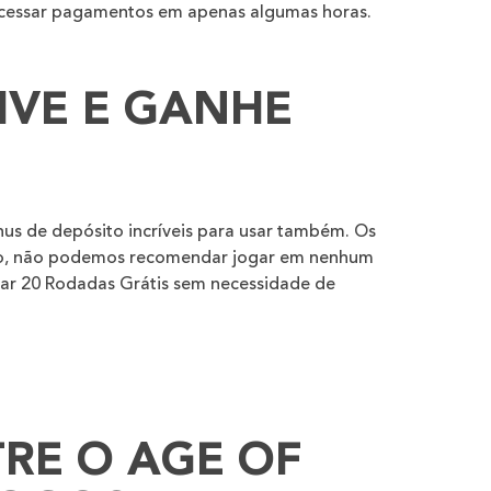
ocessar pagamentos em apenas algumas horas.
IVE E GANHE
us de depósito incríveis para usar também. Os
nto, não podemos recomendar jogar em nenhum
icar 20 Rodadas Grátis sem necessidade de
TRE O AGE OF