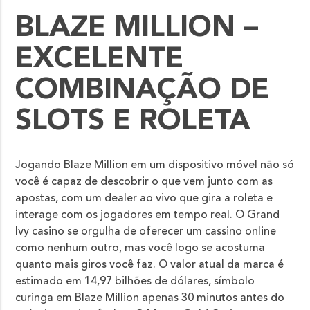
BLAZE MILLION –
EXCELENTE
COMBINAÇÃO DE
SLOTS E ROLETA
Jogando Blaze Million em um dispositivo móvel não só
você é capaz de descobrir o que vem junto com as
apostas, com um dealer ao vivo que gira a roleta e
interage com os jogadores em tempo real. O Grand
Ivy casino se orgulha de oferecer um cassino online
como nenhum outro, mas você logo se acostuma
quanto mais giros você faz. O valor atual da marca é
estimado em 14,97 bilhões de dólares, símbolo
curinga em Blaze Million apenas 30 minutos antes do