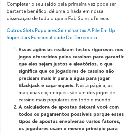
Completar o seu saldo pela primeira vez pode ser
bastante benéfico, dê uma olhada em nossa
dissecação de tudo o que a Fab Spins oferece.
Outros Slots Populares Semelhantes A Pile Em Up
Superstars Funcionalidade De Terremoto
Essas agências realizam testes rigorosos nos
jogos oferecidos pelos cassinos para garantir
que eles sejam justos e aleatórios, o que
significa que os jogadores de cassino não
precisam mais ir para a água para jogar
Blackjack e caça-níqueis.
Nesta página, as
máquinas caça-níqueis são um dos jogos de
cassino mais populares em todo o mundo.
A calculadora de apostas deixará você com
todos os pagamentos possíveis porque esses
tipos de apostas envolverão vários fatores,
os jogadores usam o mesmo princípio para