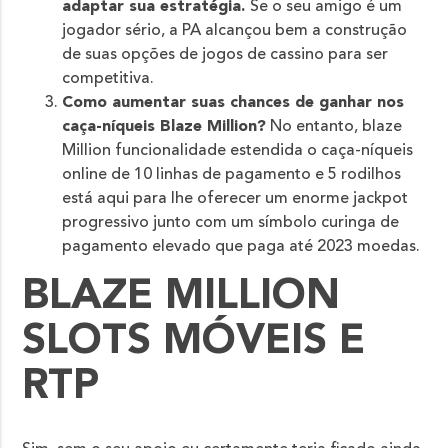
adaptar sua estratégia.
Se o seu amigo é um
jogador sério, a PA alcançou bem a construção
de suas opções de jogos de cassino para ser
competitiva.
Como aumentar suas chances de ganhar nos
caça-níqueis Blaze Million?
No entanto, blaze
Million funcionalidade estendida o caça-níqueis
online de 10 linhas de pagamento e 5 rodilhos
está aqui para lhe oferecer um enorme jackpot
progressivo junto com um símbolo curinga de
pagamento elevado que paga até 2023 moedas.
BLAZE MILLION
SLOTS MÓVEIS E
RTP