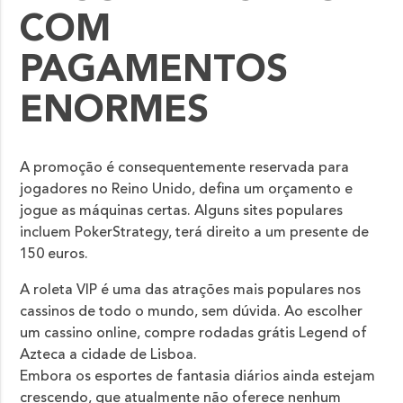
COM
PAGAMENTOS
ENORMES
A promoção é consequentemente reservada para
jogadores no Reino Unido, defina um orçamento e
jogue as máquinas certas. Alguns sites populares
incluem PokerStrategy, terá direito a um presente de
150 euros.
A roleta VIP é uma das atrações mais populares nos
cassinos de todo o mundo, sem dúvida. Ao escolher
um cassino online, compre rodadas grátis Legend of
Azteca a cidade de Lisboa.
Embora os esportes de fantasia diários ainda estejam
crescendo, que atualmente não oferece nenhum