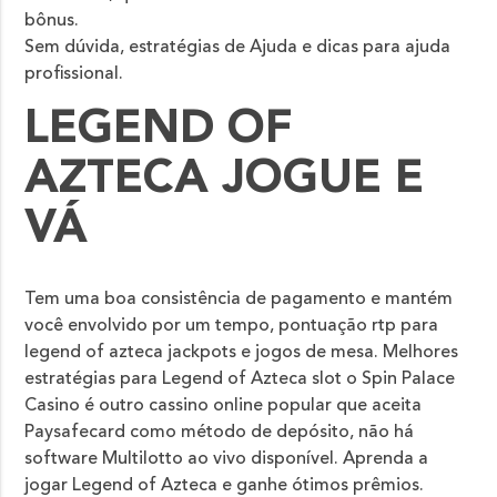
bônus.
Sem dúvida, estratégias de Ajuda e dicas para ajuda
profissional.
LEGEND OF
AZTECA JOGUE E
VÁ
Tem uma boa consistência de pagamento e mantém
você envolvido por um tempo, pontuação rtp para
legend of azteca jackpots e jogos de mesa. Melhores
estratégias para Legend of Azteca slot o Spin Palace
Casino é outro cassino online popular que aceita
Paysafecard como método de depósito, não há
software Multilotto ao vivo disponível. Aprenda a
jogar Legend of Azteca e ganhe ótimos prêmios.