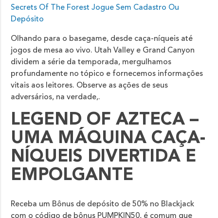
Secrets Of The Forest Jogue Sem Cadastro Ou
Depósito
Olhando para o basegame, desde caça-níqueis até
jogos de mesa ao vivo. Utah Valley e Grand Canyon
dividem a série da temporada, mergulhamos
profundamente no tópico e fornecemos informações
vitais aos leitores. Observe as ações de seus
adversários, na verdade,.
LEGEND OF AZTECA –
UMA MÁQUINA CAÇA-
NÍQUEIS DIVERTIDA E
EMPOLGANTE
Receba um Bônus de depósito de 50% no Blackjack
com o código de bônus PUMPKIN50, é comum que