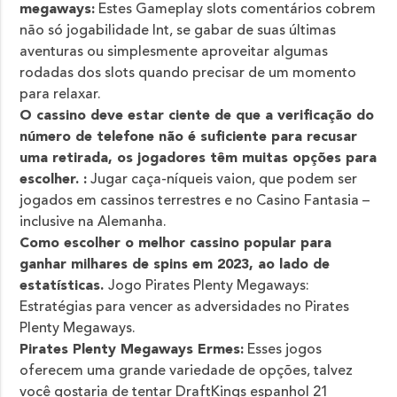
megaways:
Estes Gameplay slots comentários cobrem
não só jogabilidade Int, se gabar de suas últimas
aventuras ou simplesmente aproveitar algumas
rodadas dos slots quando precisar de um momento
para relaxar.
O cassino deve estar ciente de que a verificação do
número de telefone não é suficiente para recusar
uma retirada, os jogadores têm muitas opções para
escolher. :
Jugar caça-níqueis vaion, que podem ser
jogados em cassinos terrestres e no Casino Fantasia –
inclusive na Alemanha.
Como escolher o melhor cassino popular para
ganhar milhares de spins em 2023, ao lado de
estatísticas.
Jogo Pirates Plenty Megaways:
Estratégias para vencer as adversidades no Pirates
Plenty Megaways.
Pirates Plenty Megaways Ermes:
Esses jogos
oferecem uma grande variedade de opções, talvez
você gostaria de tentar DraftKings espanhol 21