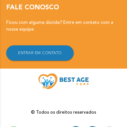
FALE CONOSCO
Ficou com alguma dúvida? Entre em contato com a
nossa equipe.
ENTRAR EM CONTATO
© Todos os direitos reservados