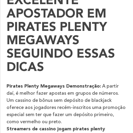
EXCELENTE
APOSTADOR EM
PIRATES PLENTY
MEGAWAYS
SEGUINDO ESSAS
DICAS
Pirates Plenty Megaways Demonstração:
A partir
daí, é melhor fazer apostas em grupos de números.
Um cassino de bônus sem depósito de blackjack
oferece aos jogadores recém-inscritos uma promoção
especial sem ter que fazer um depósito primeiro,
como vermelho ou preto.
Streamers de cassino jogam pirates plenty