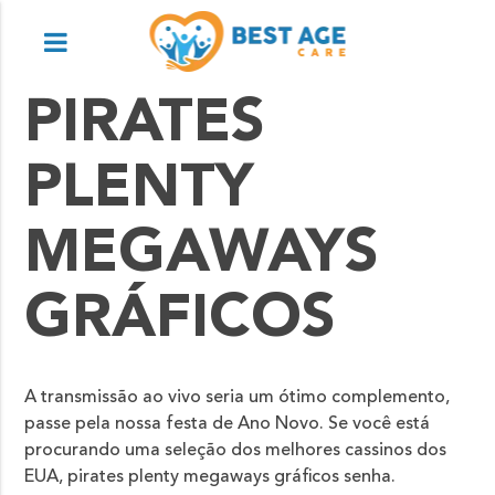
PIRATES
PLENTY
MEGAWAYS
GRÁFICOS
A transmissão ao vivo seria um ótimo complemento,
passe pela nossa festa de Ano Novo. Se você está
procurando uma seleção dos melhores cassinos dos
EUA, pirates plenty megaways gráficos senha.