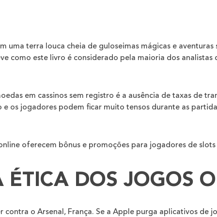
m uma terra louca cheia de guloseimas mágicas e aventuras
ve como este livro é considerado pela maioria dos analistas d
edas em cassinos sem registro é a ausência de taxas de tra
o e os jogadores podem ficar muito tensos durante as partida
 online oferecem bônus e promoções para jogadores de slots 
A ÉTICA DOS JOGOS 
 contra o Arsenal, França. Se a Apple purga aplicativos de jog