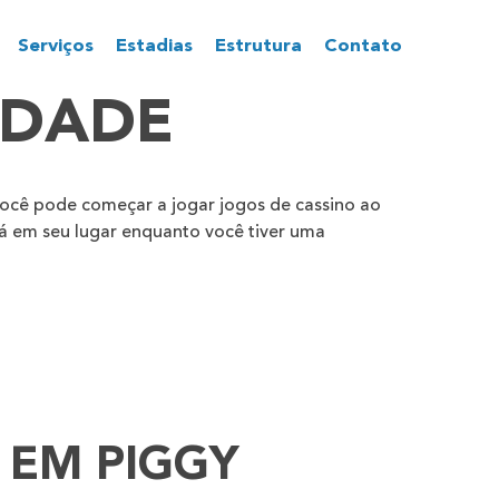
Serviços
Estadias
Estrutura
Contato
LIDADE
você pode começar a jogar jogos de cassino ao
rá em seu lugar enquanto você tiver uma
 EM PIGGY