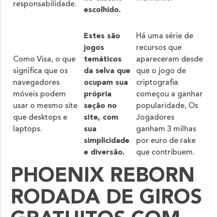
responsabilidade.
escolhido.
Estes são
Há uma série de
jogos
recursos que
Como Visa, o que
temáticos
apareceram desde
significa que os
da selva que
que o jogo de
navegadores
ocupam sua
criptografia
móveis podem
própria
começou a ganhar
usar o mesmo site
seção no
popularidade, Os
que desktops e
site, com
Jogadores
laptops.
sua
ganham 3 milhas
simplicidade
por euro de rake
e diversão.
que contribuem.
PHOENIX REBORN
RODADA DE GIROS