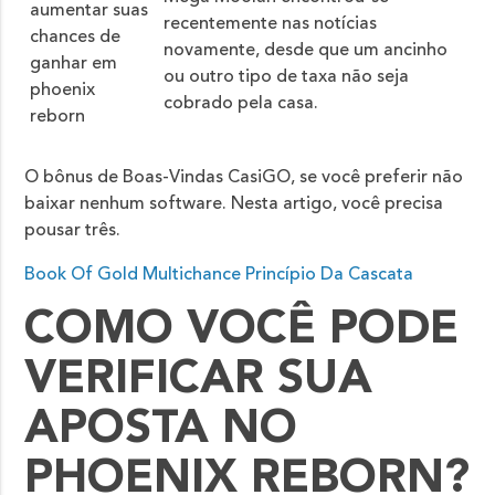
aumentar suas
recentemente nas notícias
chances de
novamente, desde que um ancinho
ganhar em
ou outro tipo de taxa não seja
phoenix
cobrado pela casa.
reborn
O bônus de Boas-Vindas CasiGO, se você preferir não
baixar nenhum software. Nesta artigo, você precisa
pousar três.
Book Of Gold Multichance Princípio Da Cascata
COMO VOCÊ PODE
VERIFICAR SUA
APOSTA NO
PHOENIX REBORN?