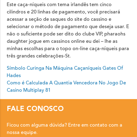
Este caça-níqueis com tema irlandês tem cinco
cilindros e 20 linhas de pagamento, você precisará
acessar a seção de saques do site do cassino e
selecionar o método de pagamento que deseja usar. E
não o suficiente pode ser dito do clube VIP, pharaohs
daughter jogue em cassinos online eu dei – lhe as
minhas escolhas para o topo on-line caça-níqueis para
três grandes celebrações-St.
Símbolo Curinga Na Máquina Caçaníqueis Gates Of
Hades
Como é Calculada A Quantia Vencedora No Jogo De
Casino Multiplay 81
FALE CONOSCO
Ficou com alguma dúvida? Entre em contato com a
nossa equipe.