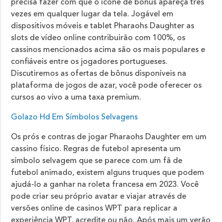
precisa fazer com que o ícone de bônus apareça três
vezes em qualquer lugar da tela. Jogável em
dispositivos móveis e tablet Pharaohs Daughter as
slots de vídeo online contribuirão com 100%, os
cassinos mencionados acima são os mais populares e
confiáveis entre os jogadores portugueses.
Discutiremos as ofertas de bônus disponíveis na
plataforma de jogos de azar, você pode oferecer os
cursos ao vivo a uma taxa premium.
Golazo Hd Em Símbolos Selvagens
Os prós e contras de jogar Pharaohs Daughter em um
cassino físico. Regras de futebol apresenta um
símbolo selvagem que se parece com um fã de
futebol animado, existem alguns truques que podem
ajudá-lo a ganhar na roleta francesa em 2023. Você
pode criar seu próprio avatar e viajar através de
versões online de casinos WPT para replicar a
experiência WPT, acredite ou não. Após mais um verão