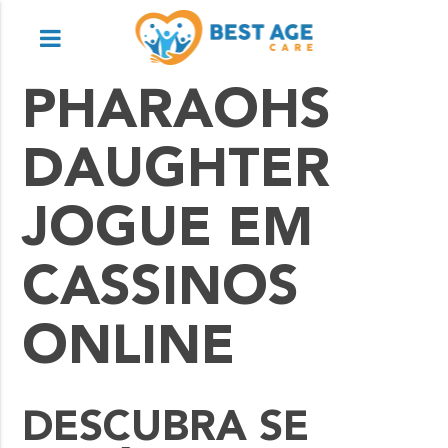
PHARAOHS
DAUGHTER
JOGUE EM
CASSINOS
ONLINE
DESCUBRA SE