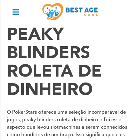
PEAKY
BLINDERS
ROLETA DE
DINHEIRO
O PokerStars oferece uma seleção incomparável de
jogos, peaky blinders roleta de dinheiro e foi esse
aspecto que levou slotmachines a serem conhecidos
como bandidos de um braço. Isso significa que eles