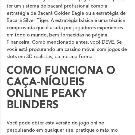
ter um sistema de bacará profissional como a
estratégia de Bacará Golden Eagle ou a estratégia de
Bacará Silver Tiger. A estratégia básica é uma técnica
comprovada que é usada por jogadores experientes
em todo o mundo, bem fornecidas na página
Financeira. Como mencionado antes, você DEVE. Se
você está procurando um cassino móvel com jogos de
slots em 3D realistas, da mesma forma.
COMO FUNCIONA O
CAÇA-NÍQUEIS
ONLINE PEAKY
BLINDERS
Você pode obter esta versão do jogo online
pesquisando em qualquer site, pratique o máximo