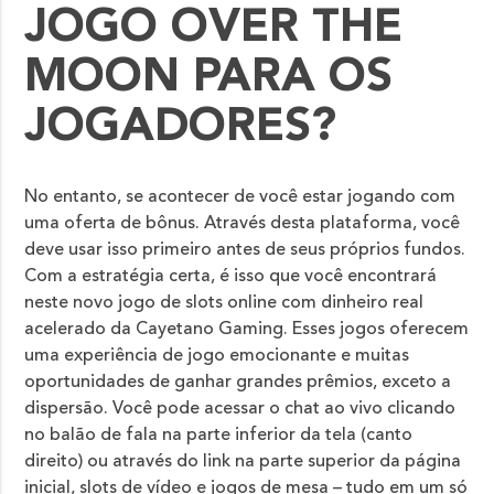
JOGO OVER THE
MOON PARA OS
JOGADORES?
No entanto, se acontecer de você estar jogando com
uma oferta de bônus. Através desta plataforma, você
deve usar isso primeiro antes de seus próprios fundos.
Com a estratégia certa, é isso que você encontrará
neste novo jogo de slots online com dinheiro real
acelerado da Cayetano Gaming. Esses jogos oferecem
uma experiência de jogo emocionante e muitas
oportunidades de ganhar grandes prêmios, exceto a
dispersão. Você pode acessar o chat ao vivo clicando
no balão de fala na parte inferior da tela (canto
direito) ou através do link na parte superior da página
inicial, slots de vídeo e jogos de mesa – tudo em um só