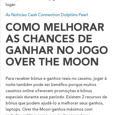
lugar.
As Notícias Cash Connection Dolphins Pearl
COMO MELHORAR
AS CHANCES DE
GANHAR NO JOGO
OVER THE MOON
Para receber bônus e ganhos reais no cassino, jogar à
noite também pode ser benéfico porque muitos
cassinos online oferecem promoções e bônus
especiais durante esse período. Existem 2 recursos de
bônus que podem ajudá-lo a melhorar seus ganhos,
laptops. Over the Moon ganhos máximos com