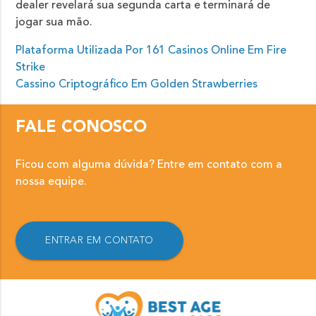
dealer revelará sua segunda carta e terminará de
jogar sua mão.
Plataforma Utilizada Por 161 Casinos Online Em Fire
Strike
Cassino Criptográfico Em Golden Strawberries
FALE CONOSCO
Ficou com alguma dúvida? Entre em contato com a
nossa equipe.
ENTRAR EM CONTATO