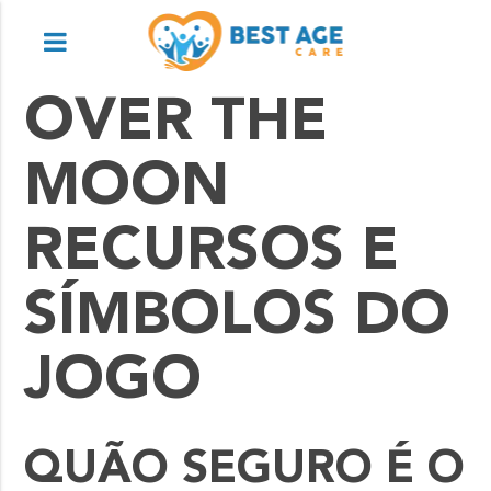
OVER THE
MOON
RECURSOS E
SÍMBOLOS DO
JOGO
QUÃO SEGURO É O