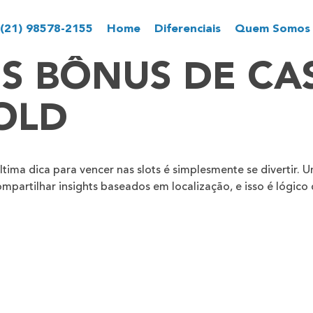
(21) 98578-2155
Home
Diferenciais
Quem Somos
S BÔNUS DE CA
OLD
 última dica para vencer nas slots é simplesmente se divert
mpartilhar insights baseados em localização, e isso é lógico 