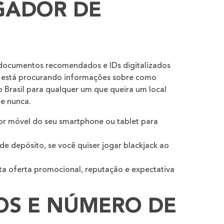
GADOR DE
 documentos recomendados e IDs digitalizados
cê está procurando informações sobre como
o Brasil para qualquer um que queira um local
ue nunca.
r móvel do seu smartphone ou tablet para
 depósito, se você quiser jogar blackjack ao
ta oferta promocional, reputação e expectativa
OS E NÚMERO DE