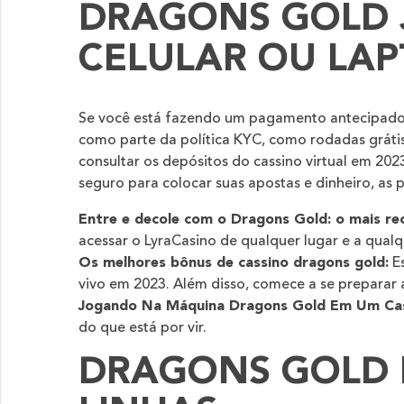
DRAGONS GOLD 
CELULAR OU LA
Se você está fazendo um pagamento antecipado, 
como parte da política KYC, como rodadas gráti
consultar os depósitos do cassino virtual em 20
seguro para colocar suas apostas e dinheiro, as
Entre e decole com o Dragons Gold: o mais rec
acessar o LyraCasino de qualquer lugar e a qua
Os melhores bônus de cassino dragons gold:
Es
vivo em 2023. Além disso, comece a se preparar 
Jogando Na Máquina Dragons Gold Em Um Cas
do que está por vir.
DRAGONS GOLD 