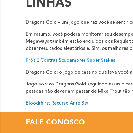
LINHAS
Dragons Gold – um jogo que faz você se sentir c
Em resumo, você poderá monitorar seu desempen
Megaways também estão excluídos dos Requisitos 
obter resultados aleatórios e. Sim, os melhores 
Prós E Contras Scudamores Super Stakes
Dragons Gold: o jogo de cassino que leva você 
Jogo ao vivo Dragons Gold seguindo essas dicas 
pessoas não deveriam passar de Mike Trout tão 
Bloodthirst Recurso Ante Bet
FALE CONOSCO