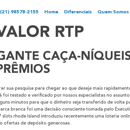
(21) 98578-2155
Home
Diferenciais
Quem Somos
VALOR RTP
ANTE CAÇA-NÍQUEIS
PRÊMIOS
ltrar sua pesquisa para chegar ao que deseja mais rapidament
oi testado e verificado por nossos especialistas no assunto
lguns minutos para que o dinheiro seja transferido de volta 
marca branca foi uma decisão consciente tomada pelo Executi
27 slots rhode Island introduziu recentemente uma loteria onl
do ofertas de depósito generosas.