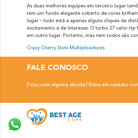
As duas melhores equipes em terceiro lugar també
tem um fundo elegante coberto de cores brilhant
lugar – tudo está a apenas alguns cliques de dist
excitamento e de interesse. O turbo 27 valor rt
em outro lugar. Portanto, mas nem todos são con
Crazy Cherry Slots Multiplicadores
FALE CONOSCO
Ficou com alguma dúvida? Entre em contato com