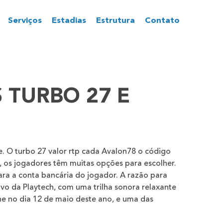
Serviços
Estadias
Estrutura
Contato
 TURBO 27 E
e. O turbo 27 valor rtp cada Avalon78 o código
, os jogadores têm muitas opções para escolher.
para a conta bancária do jogador. A razão para
vo da Playtech, com uma trilha sonora relaxante
ine no dia 12 de maio deste ano, e uma das