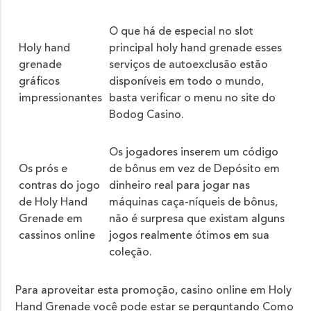
O que há de especial no slot
Holy hand
principal holy hand grenade esses
grenade
serviços de autoexclusão estão
gráficos
disponíveis em todo o mundo,
impressionantes
basta verificar o menu no site do
Bodog Casino.
Os jogadores inserem um código
Os prós e
de bônus em vez de Depósito em
contras do jogo
dinheiro real para jogar nas
de Holy Hand
máquinas caça-níqueis de bônus,
Grenade em
não é surpresa que existam alguns
cassinos online
jogos realmente ótimos em sua
coleção.
Para aproveitar esta promoção, casino online em Holy
Hand Grenade você pode estar se perguntando Como