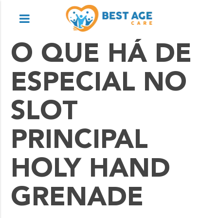
O QUE HÁ DE
ESPECIAL NO
SLOT
PRINCIPAL
HOLY HAND
GRENADE