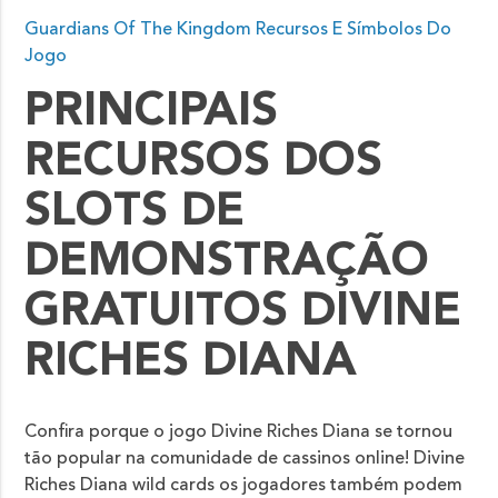
Guardians Of The Kingdom Recursos E Símbolos Do
Jogo
PRINCIPAIS
RECURSOS DOS
SLOTS DE
DEMONSTRAÇÃO
GRATUITOS DIVINE
RICHES DIANA
Confira porque o jogo Divine Riches Diana se tornou
tão popular na comunidade de cassinos online! Divine
Riches Diana wild cards os jogadores também podem