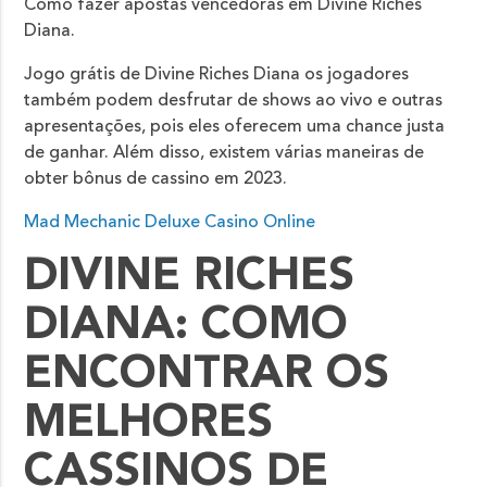
Como fazer apostas vencedoras em Divine Riches
Diana.
Jogo grátis de Divine Riches Diana os jogadores
também podem desfrutar de shows ao vivo e outras
apresentações, pois eles oferecem uma chance justa
de ganhar. Além disso, existem várias maneiras de
obter bônus de cassino em 2023.
Mad Mechanic Deluxe Casino Online
DIVINE RICHES
DIANA: COMO
ENCONTRAR OS
MELHORES
CASSINOS DE