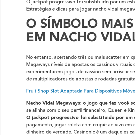
O jackpot progressivo foi substituído por um es
Estratégias e dicas para jogar nacho vidal megaw
O SÍMBOLO MAIS
EM NACHO VIDA
No entanto, acertando três ou mais scatter em qu
Megaways níveis de apostas os cassinos virtuai
experimentarem jogos de cassino sem arriscar s
de multiplicadores de apostas e rodadas gratuitas
Fruit Shop Slot Adaptada Para Dispositivos Móve
Nacho Vidal Megaways: o jogo que faz você so
se alinha com o seu perfil financeiro, Queen e K
O jackpot progressivo foi substituído por um 
pagamento, jogar roleta com crupiê ao vivo em 
dinheiro de verdade. Casinonic é um daqueles ca