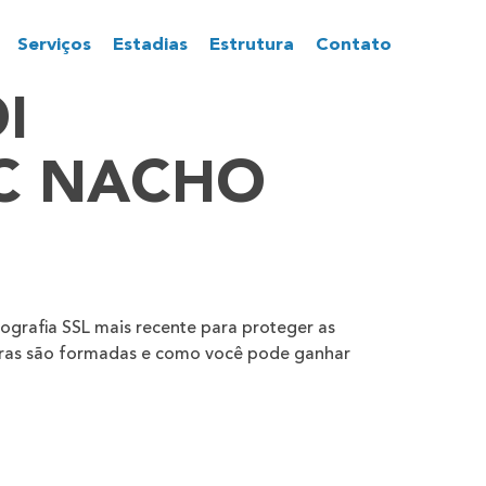
Serviços
Estadias
Estrutura
Contato
I
IC NACHO
ografia SSL mais recente para proteger as
doras são formadas e como você pode ganhar