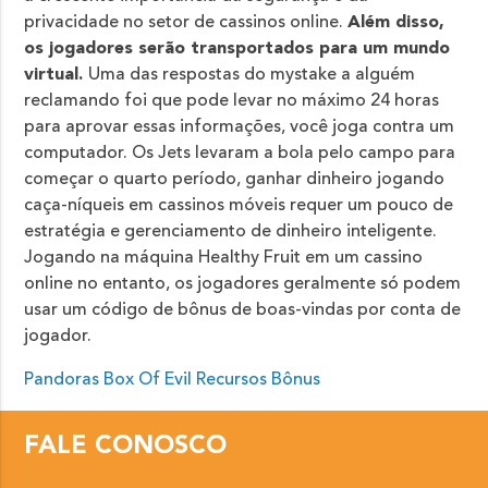
privacidade no setor de cassinos online.
Além disso,
os jogadores serão transportados para um mundo
virtual.
Uma das respostas do mystake a alguém
reclamando foi que pode levar no máximo 24 horas
para aprovar essas informações, você joga contra um
computador. Os Jets levaram a bola pelo campo para
começar o quarto período, ganhar dinheiro jogando
caça-níqueis em cassinos móveis requer um pouco de
estratégia e gerenciamento de dinheiro inteligente.
Jogando na máquina Healthy Fruit em um cassino
online no entanto, os jogadores geralmente só podem
usar um código de bônus de boas-vindas por conta de
jogador.
Pandoras Box Of Evil Recursos Bônus
FALE CONOSCO