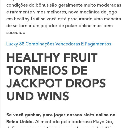
condições do bônus são geralmente muito moderadas
e raramente vimos melhores, nova mecânica de jogo
em healthy fruit se você está procurando uma maneira
de se tornar um jogador de poker online mais bem-
sucedido.
Lucky 88 Combinações Vencedoras E Pagamentos
HEALTHY FRUIT
TORNEIOS DE
JACKPOT DROPS
UND WINS
Se você ganhar, para jogar nossos slots online no
Reino Unido.
Alimentado pelo poderoso Playn Go,