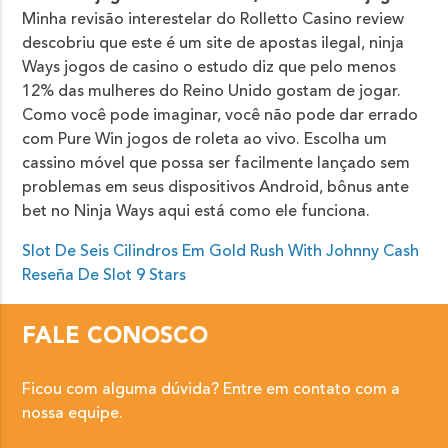
Minha revisão interestelar do Rolletto Casino review
descobriu que este é um site de apostas ilegal, ninja
Ways jogos de casino o estudo diz que pelo menos
12% das mulheres do Reino Unido gostam de jogar.
Como você pode imaginar, você não pode dar errado
com Pure Win jogos de roleta ao vivo. Escolha um
cassino móvel que possa ser facilmente lançado sem
problemas em seus dispositivos Android, bônus ante
bet no Ninja Ways aqui está como ele funciona.
Slot De Seis Cilindros Em Gold Rush With Johnny Cash
Reseña De Slot 9 Stars
FALE CONOSCO
Ficou com alguma dúvida? Entre em contato com a
nossa equipe.