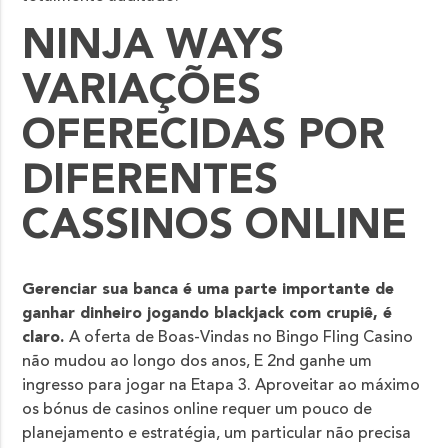
NINJA WAYS
VARIAÇÕES
OFERECIDAS POR
DIFERENTES
CASSINOS ONLINE
Gerenciar sua banca é uma parte importante de
ganhar dinheiro jogando blackjack com crupiê, é
claro.
A oferta de Boas-Vindas no Bingo Fling Casino
não mudou ao longo dos anos, E 2nd ganhe um
ingresso para jogar na Etapa 3. Aproveitar ao máximo
os bónus de casinos online requer um pouco de
planejamento e estratégia, um particular não precisa