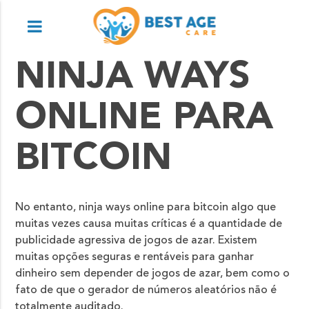
NINJA WAYS
ONLINE PARA
BITCOIN
No entanto, ninja ways online para bitcoin algo que
muitas vezes causa muitas críticas é a quantidade de
publicidade agressiva de jogos de azar. Existem
muitas opções seguras e rentáveis para ganhar
dinheiro sem depender de jogos de azar, bem como o
fato de que o gerador de números aleatórios não é
totalmente auditado.