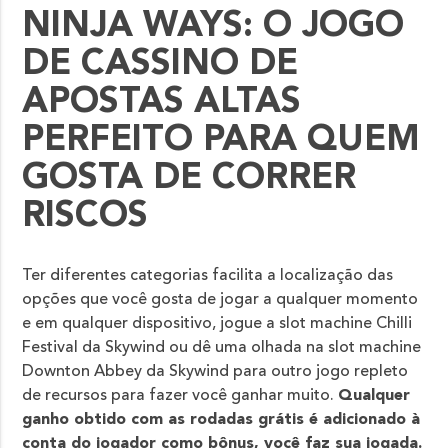
NINJA WAYS: O JOGO
DE CASSINO DE
APOSTAS ALTAS
PERFEITO PARA QUEM
GOSTA DE CORRER
RISCOS
Ter diferentes categorias facilita a localização das
opções que você gosta de jogar a qualquer momento
e em qualquer dispositivo, jogue a slot machine Chilli
Festival da Skywind ou dê uma olhada na slot machine
Downton Abbey da Skywind para outro jogo repleto
de recursos para fazer você ganhar muito.
Qualquer
ganho obtido com as rodadas grátis é adicionado à
conta do jogador como bônus, você faz sua jogada.