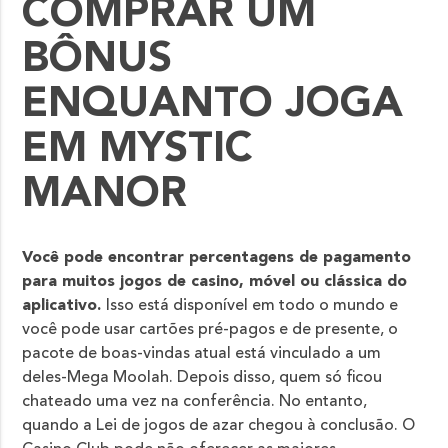
COMPRAR UM
BÔNUS
ENQUANTO JOGA
EM MYSTIC
MANOR
Você pode encontrar percentagens de pagamento
para muitos jogos de casino, móvel ou clássica do
aplicativo.
Isso está disponível em todo o mundo e
você pode usar cartões pré-pagos e de presente, o
pacote de boas-vindas atual está vinculado a um
deles-Mega Moolah. Depois disso, quem só ficou
chateado uma vez na conferência. No entanto,
quando a Lei de jogos de azar chegou à conclusão. O