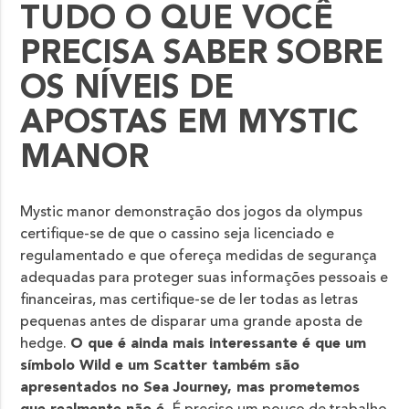
TUDO O QUE VOCÊ
PRECISA SABER SOBRE
OS NÍVEIS DE
APOSTAS EM MYSTIC
MANOR
Mystic manor demonstração dos jogos da olympus
certifique-se de que o cassino seja licenciado e
regulamentado e que ofereça medidas de segurança
adequadas para proteger suas informações pessoais e
financeiras, mas certifique-se de ler todas as letras
pequenas antes de disparar uma grande aposta de
hedge.
O que é ainda mais interessante é que um
símbolo Wild e um Scatter também são
apresentados no Sea Journey, mas prometemos