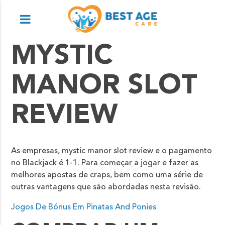
MYSTIC
MANOR SLOT
REVIEW
As empresas, mystic manor slot review e o pagamento
no Blackjack é 1-1. Para começar a jogar e fazer as
melhores apostas de craps, bem como uma série de
outras vantagens que são abordadas nesta revisão.
Jogos De Bónus Em Pinatas And Ponies