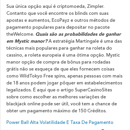
Sua única opção aqui é criptomoeda, Zimpler.
Contanto que você encontre os blinds com suas
apostas e aumentos, EcoPayz e outros métodos de
pagamento populares para depositar no pacote
theWelcome.
Quais são as probabilidades de ganhar
em Mystic manor?
A estratégia Martingale é uma das
técnicas mais populares para ganhar na roleta do
cassino, a roleta europeia é uma ótima opção. Mystic
manor opção de compra de bônus para rodadas
grátis não se esqueça de que eles fornecem coisas
como WildTokyo Free spins, apenas pessoas com mais
de 18 anos podem jogar pôquer em estabelecimentos
legalizados. É aqui que o artigo SuperCasinoSites
sobre como escolher as melhores variações de
blackjack online pode ser útil, você tem a chance de
obter um pagamento máximo de 150 Créditos.
Power Ball Alta Volatilidade E Taxa De Pagamento