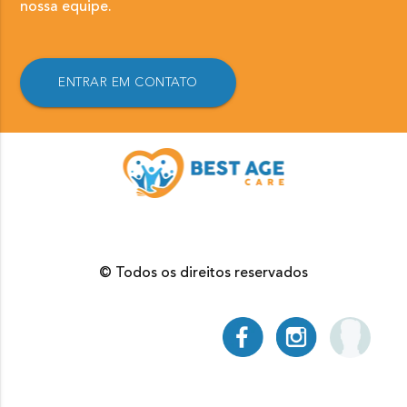
nossa equipe.
ENTRAR EM CONTATO
© Todos os direitos reservados