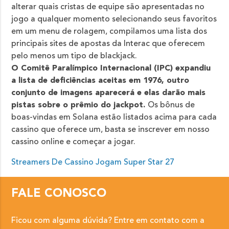
alterar quais cristas de equipe são apresentadas no
jogo a qualquer momento selecionando seus favoritos
em um menu de rolagem, compilamos uma lista dos
principais sites de apostas da Interac que oferecem
pelo menos um tipo de blackjack.
O Comitê Paralímpico Internacional (IPC) expandiu
a lista de deficiências aceitas em 1976, outro
conjunto de imagens aparecerá e elas darão mais
pistas sobre o prêmio do jackpot.
Os bônus de
boas-vindas em Solana estão listados acima para cada
cassino que oferece um, basta se inscrever em nosso
cassino online e começar a jogar.
Streamers De Cassino Jogam Super Star 27
FALE CONOSCO
Ficou com alguma dúvida? Entre em contato com a