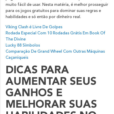
muito fácil de usar. Nesta matéria, é melhor prosseguir
para os jogos gratuitos para dominar suas regras e
habilidades e só então por dinheiro real.
Viking Clash é Livre De Golpes
Rodada Especial Com 10 Rodadas Grátis Em Book Of
The Divine
Lucky 88 Símbolos
Comparação De Grand Wheel Com Outras Máquinas
Caçaníqueis
DICAS PARA
AUMENTAR SEUS
GANHOS E
MELHORAR SUAS